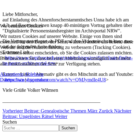
Liebe Mitforscher,
auf Einladung des Ahnenforscherstammtisches Unna habe ich am
4.3. auf Rootstech einen knapp 40-minütigen Vortrag gehalten über
Wir benutzen Cookies
"Digitalisierte Personenstandsregister im Archivportal NRW".
Wir nutzen Cookies auf unserer Website. Einige von ihnen sind
Die Vortragsunterlagen als PDF und den Videomitschnitt kann man
essenziell für den Betrieb der Seite, während andere uns helfen, diese
auf der folgenden Seite finden:
Website und die Nutzererfahrung zu verbessern (Tracking Cookies).
Externer Link.
Sie können selbst entscheiden, ob Sie die Cookies zulassen möchten.
<
https://www.familysearch.org/rootstech/session/digitalisate-finden-
Bitte beachten Sie, dass bei einer Ablehnung womöglich nicht mehr
im-neuen-archiv-portal-nrw
>
alle Funktionalitäten der Seite zur Verfügung stehen.
Akzeptieren
Externer Link: > Alternativ gibt es den Mitschnitt auch auf Youtube:
Ablehnen
Datenschutz
<
https://www.youtube.com/watch?v=QMJymdIe4U8
|
Impressum
>
Viele Grüße Volker Wilmsen
________________________________________
Vorheriger Beitrag: Genealogische Themen März
Zurück
Nächster
Beitrag: Ungelöstes Rätsel
Weiter
Suchen
Suchen