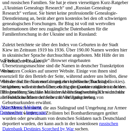
und russischen Familien. Sie hat je einen vierseitigen Kurz-Ratgeber
„Ukrainian Genealogy Research“ und „Russian Genealogy
Research“ verfasst. Sie bietet keine professionelle Genealogie-
Dienstleistung an, berät aber gern kostenlos bei den oft schwierigen
genealogischen Forschungen. Ihr Blog ist voll mit wertvollen
Informationen über neu zugängliche Datenbanken für die
Familienforschung in der Ukraine und in Russland:
Zuletzt berichtete sie über den Index von Geburten in der Stadt
Kiew im Zeitraum 1919 bis 1936. Über 190.00 Namen werden hier
in ukrainischer Sprache durchsuchbar angeboten. Mit Hilfe der im
„Firefox“- oder „Google“-Browser eingebauten
Wir benutzen Cookies
Übersetzungsmaschine sind die Namen in deutscher Transkription
Wir nutzen Cookies auf unserer Website. Einige von ihnen sind
lesbar.
essenziell für den Betrieb der Seite, während andere uns helfen, diese
Website und die Nutzererfahrung zu verbessern (Tracking Cookies).
Bei der Suche muss man umgekehrt kyrillische Buchstaben
Sie können selbst entscheiden, ob Sie die Cookies zulassen möchten.
eingeben, was mit dem Übersetzungsprogramm möglich ist. In der
Bitte beachten Sie, dass bei einer Ablehnung womöglich nicht mehr
Blogmeldung sind die Mailadresse des Stadtarchivs Kiew und das
alle Funktionalitäten der Seite zur Verfügung stehen.
erforderliche Musterschreiben für die Anforderung von
Geburtsurkunden erwähnt.
Akzeptieren
Ablehnen
Wer Menschen sucht, die aus Stalingrad und Umgebung zur Armee
Datenschutz
|
Impressum
einberufen wurden, als Zivilisten bei Bombardierungen getötet
wurden oder gewaltsam von deutschen Soldaten nach Deutschland
deportiert wurden, der kann auch in der kostenlosen
russischen
Datenbank Destinies Scorched by War
suchen.