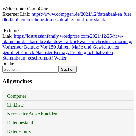
Weiter unter CompGen:
Externer Link:
https://www.compgen.de/2021/12/datenbanken-fuer-
die-familienforschung-in-der-ukraine-und-in-russland/
Externer
Link:
https://lostrussianfamily.wordpress.com/2021/12/25/new-
ukrainian-database-breaks-down-a-brickwall-on-christmas-morning/
Vorheriger Beitrag: Vor 150 Jahren: Maße und Gewichte neu
geordnet
Zurück
Nächster Beitrag: Liebling, ich habe den
Stammbaum geschrumpft!
Weiter
Suchen
Suchen
Allgemeines
Computer
Linkliste
Newsletter An-/Abmelden
Datenbestand
Datenschutz