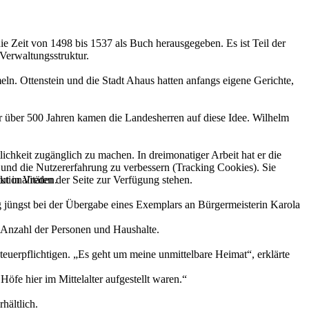
ie Zeit von 1498 bis 1537 als Buch herausgegeben. Es ist Teil der
 Verwaltungsstruktur.
n. Ottenstein und die Stadt Ahaus hatten anfangs eigene Gerichte,
or über 500 Jahren kamen die Landesherren auf diese Idee. Wilhelm
ichkeit zugänglich zu machen. In dreimonatiger Arbeit hat er die
e und die Nutzererfahrung zu verbessern (Tracking Cookies). Sie
tionalitäten der Seite zur Verfügung stehen.
ut in Vreden.
 jüngst bei der Übergabe eines Exemplars an Bürgermeisterin Karola
r Anzahl der Personen und Haushalte.
uerpflichtigen. „Es geht um meine unmittelbare Heimat“, erklärte
öfe hier im Mittelalter aufgestellt waren.“
hältlich.