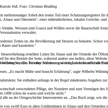
Karola Voß. Foto: Christian Bödding
in mehrmonatiger Arbeit den ersten Teil eines Schatzungsregisters für d
Ahaus und Ottenstein“, einer mittelalterlichen, lokalen Gerichts- und
Alstätte, Wessum (mit Graes) und Wüllen sowie die Bauerschaft Ammel
Personalunion verwaltet.
oderner Zeiten ist, die Bevölkerung mit Steuern zu belasten. Schon v
 Bauer und kassierten.“
teuererhebung erstellten Listen für Ahaus und die Ortsteile der Öffentl
ell für den Betrieb der Seite, während andere uns helfen, diese Websit
 beachten Sie, dass bei einer Ablehnung womöglich nicht mehr alle Funk
elm Wilming von Dr. Timothy Sodmann und dem Landeskundlichen Instit
ewesen. „Es macht Mühe und braucht Erfahrung“, sagte Wilhelm Wilming
zialstruktur. Sie enthalten anfangs in der Regel mindestens Angaben zu
wirtschaft verwendeten Pflüge, der Nutztiere und zum Vermögen des Ste
rn 1498 schon da waren und welche nicht.“
le an der Ortsgeschichte Interessierten an. „Das Buch zeigt, wie die H
 von zwölf Euro in allen Geldinstituten in Ahaus und den Ortsteilen er