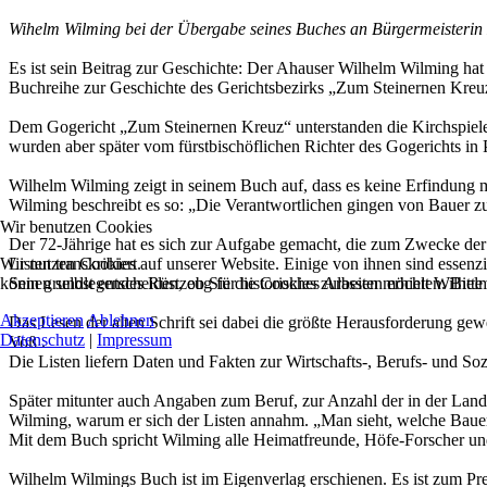
Wihelm Wilming bei der Übergabe seines Buches an Bürgermeisterin 
Es ist sein Beitrag zur Geschichte: Der Ahauser Wilhelm Wilming hat 
Buchreihe zur Geschichte des Gerichtsbezirks „Zum Steinernen Kreuz, 
Dem Gogericht „Zum Steinernen Kreuz“ unterstanden die Kirchspiele 
wurden aber später vom fürstbischöflichen Richter des Gogerichts in 
Wilhelm Wilming zeigt in seinem Buch auf, dass es keine Erfindung m
Wilming beschreibt es so: „Die Verantwortlichen gingen von Bauer zu
Wir benutzen Cookies
Der 72-Jährige hat es sich zur Aufgabe gemacht, die zum Zwecke der S
Wir nutzen Cookies auf unserer Website. Einige von ihnen sind essenzi
Listen transkribiert.
können selbst entscheiden, ob Sie die Cookies zulassen möchten. Bitte
Sein grundlegendes Rüstzeug für historisches Arbeiten erhielt Wilh
Akzeptieren
Ablehnen
Das Lesen der alten Schrift sei dabei die größte Herausforderung g
Datenschutz
|
Impressum
Voß .
Die Listen liefern Daten und Fakten zur Wirtschafts-, Berufs- und So
Später mitunter auch Angaben zum Beruf, zur Anzahl der in der Land
Wilming, warum er sich der Listen annahm. „Man sieht, welche Baue
Mit dem Buch spricht Wilming alle Heimatfreunde, Höfe-Forscher und al
Wilhelm Wilmings Buch ist im Eigenverlag erschienen. Es ist zum Preis