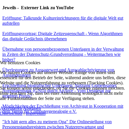
Jeweils - Externer Link zu YouTube
Eröffnung: Talkrunde Kultureinrichtungen für die digitale Welt gut
aufstellen
Eröffnungsvortrag: Digitale Zeitzeugenschaft - Wenn Algorithmen
das digitale Gedächnis übernehmen
Übernahme von personenbezogenen Unterlagen in der Verwaltung
in Zeiten der Datenschutz-Grundverordnung - Weitermachen wie
bisher?
Wir benutzen Cookies
Überlegungen zu Aussagewert und Auswahlachrivierung von
Wir nutzen Cookies auf unserer Website. Einige von ihnen sind
Ausländerakten
essenziell für den Betrieb der Seite, während andere uns helfen, diese
Website und die Nutzererfahrung zu verbessern (Tracking Cookies).
Erschließung biografischer Unterlagen: Nutzung Gemeinsamer
Sie können selbst entscheiden, ob Sie die Cookies zulassen möchten.
Normdatenbank (GND) durch Archive - Vom Desiderat zur
Bitte beachten Sie, dass bei einer Ablehnung womöglich nicht mehr
gelebten Praxis?
alle Funktionalitäten der Seite zur Verfügung stehen.
Möglichkeiten der Erschließung von Archivgut in Kooperation mit
Akzeptieren
Ablehnen
dem Verein für Computergenealogie e.V.
Datenschutz
|
Impressum
"Ich hätt gern alles zu meinem Opa" Die Onlinestellung von
Personenstandsregistern zwischen Nutzererwartung und