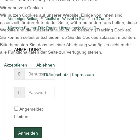
Wir benutzen Cookies
Wir nutzen Cookies auf unserer Website. Einige von ihnen sind
Vorheriger Beitrag: Fußballstar - Wurzel in Stadtlohn
Zurück
essenziell für den Betrieb der Seite, während andere uns helfen, diese
Nächster Beitrag: Fritz-Reuter-Literaturpreis
Weiter
Website und die Nutzererfahrung zu verbessern (Tracking Cookies).
Sie können selbst entscheiden, ob Sie die Cookies zulassen möchten.
Bitte beachten Sie, dass bei einer Ablehnung womöglich nicht mehr
ANMELDUNG
alle Funktionalitäten der Seite zur Verfügung stehen.
Akzeptieren
Ablehnen
Datenschutz
|
Impressum
Angemeldet
bleiben