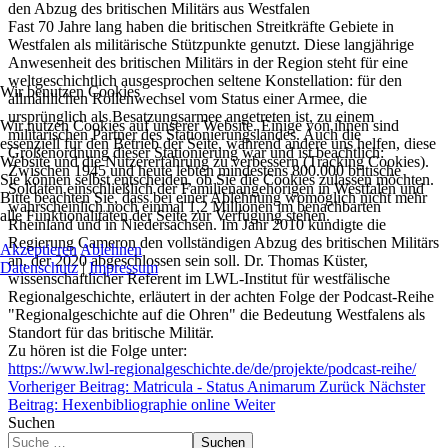
den Abzug des britischen Militärs aus Westfalen
Fast 70 Jahre lang haben die britischen Streitkräfte Gebiete in
Westfalen als militärische Stützpunkte genutzt. Diese langjährige
Anwesenheit des britischen Militärs in der Region steht für eine
weltgeschichtlich ausgesprochen seltene Konstellation: für den
Wir benutzen Cookies
allmählichen Rollenwechsel vom Status einer Armee, die
ursprünglich als Besatzungsarmee angetreten ist, zu einem
Wir nutzen Cookies auf unserer Website. Einige von ihnen sind
militärischen Partner des Stationierungslandes. Auch die
essenziell für den Betrieb der Seite, während andere uns helfen, diese
Größenordnung dieser Stationierung war und ist beachtlich:
Website und die Nutzererfahrung zu verbessern (Tracking Cookies).
Zwischen 1945 und heute lebten mindestens 800.000 britische
Sie können selbst entscheiden, ob Sie die Cookies zulassen möchten.
Soldaten einschließlich der Familienangehörigen in Westfalen und
Bitte beachten Sie, dass bei einer Ablehnung womöglich nicht mehr
wahrscheinlich noch einmal 1,2 Millionen im benachbarten
alle Funktionalitäten der Seite zur Verfügung stehen.
Rheinland und in Niedersachsen. Im Jahr 2010 kündigte die
Regierung Cameron den vollständigen Abzug des britischen Militärs
Akzeptieren
Ablehnen
an, der 2020 abgeschlossen sein soll. Dr. Thomas Küster,
Datenschutz
|
Impressum
wissenschaftlicher Referent im LWL-Institut für westfälische
Regionalgeschichte, erläutert in der achten Folge der Podcast-Reihe
"Regionalgeschichte auf die Ohren" die Bedeutung Westfalens als
Standort für das britische Militär.
Zu hören ist die Folge unter:
https://www.lwl-regionalgeschichte.de/de/projekte/podcast-reihe/
Vorheriger Beitrag: Matricula - Status Animarum
Zurück
Nächster
Beitrag: Hexenbibliographie online
Weiter
Suchen
Suchen