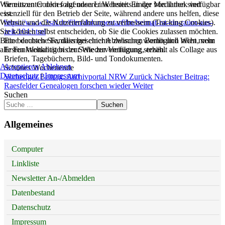
Wir nutzen Cookies auf unserer Website. Einige von ihnen sind
bereits unter dem folgenden Link bereits in der Mediathek verfügbar
essenziell für den Betrieb der Seite, während andere uns helfen, diese
ist.
Website und die Nutzererfahrung zu verbessern (Tracking Cookies).
https://www.3sat.de/film/dokumentarfilm/heimat-ist-ein-raum-aus-
Sie können selbst entscheiden, ob Sie die Cookies zulassen möchten.
zeit-104.html
Bitte beachten Sie, dass bei einer Ablehnung womöglich nicht mehr
Eine deutsche Familiengeschichte zwischen Berlin und Wien, vom
alle Funktionalitäten der Seite zur Verfügung stehen.
Ersten Weltkrieg bis zur Wiedervereinigung, erzählt als Collage aus
Briefen, Tagebüchern, Bild- und Tondokumenten.
Akzeptieren
Ablehnen
Schönes Wochenende
Datenschutz
|
Impressum
Vorheriger Beitrag: Archivportal NRW
Zurück
Nächster Beitrag:
Raesfelder Genealogen forschen wieder
Weiter
Suchen
Suchen
Allgemeines
Computer
Linkliste
Newsletter An-/Abmelden
Datenbestand
Datenschutz
Impressum