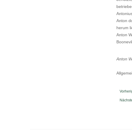
betriebe
Antonius
Anton d
herum li
Anton Wi
Boonevil
Anton We
Allgeme
Vorheri
Nächste