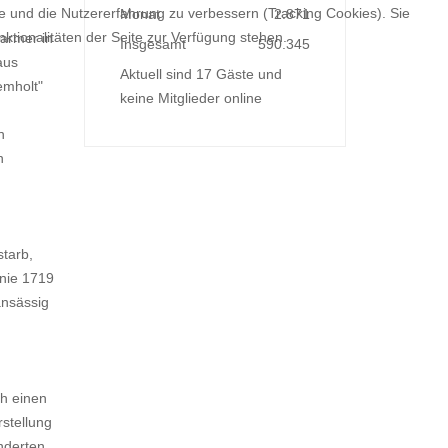
te und die Nutzererfahrung zu verbessern (Tracking Cookies). Sie
Monat
2.871
ktionalitäten der Seite zur Verfügung stehen.
Farmer in
Insgesamt
590.345
aus
Aktuell sind 17 Gäste und
emholt"
keine Mitglieder online
n
n
tarb,
inie 1719
nsässig
h einen
rstellung
nderten