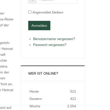
Angemeldet bleiben
ner
opa-Reise
of der
Benutzername vergessen?
gerloh-
Passwort vergessen?
r Heimat
haft
chte
stina
in der
WER IST ONLINE?
men
York an.
er Heimat
Heute
521
Gestern
421
Woche
2.054
ent auf