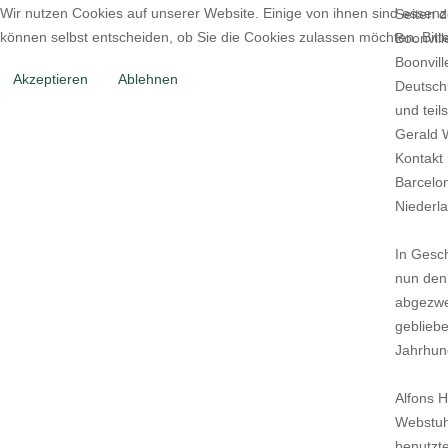
Wir nutzen Cookies auf unserer Website. Einige von ihnen sind essenzi
Seiten d
können selbst entscheiden, ob Sie die Cookies zulassen möchten. Bitte
Boonvill
Boonvill
Akzeptieren
Ablehnen
Deutschl
und teil
Gerald W
Kontakt 
Barcelon
Niederl
In Gesch
nun den 
abgezwe
gebliebe
Jahrhund
Alfons H
Webstuhl
benutzt