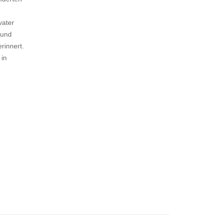
vater
rund
rinnert.
 in