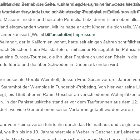
ell für den Betrieb der Seite, während andere uns helfen, diese Websi
er Nordstaaten am amerikanischen Bürgerkrieg teil. In der Schlacht bei
 beachten Sie, dass bei einer Ablehnung womöglich nicht mehr alle Fun
e wurde er verwundet und schied aus der Truppe aus. Er ließ sich als 
e, Missouri, nieder und heiratete Permelia Lutz, deren Eltern ebenfalls 
and eingewandert waren. Mit ihr hatte er acht Kinder, die sich teils. Wi
s amerikanisiert „Weimholt" schrieben.
Datenschutz
|
Impressum
eimholt, der in Kalifornien wohnt, hatte seit einigen Jahren schriftliche
nach Gescher. Ende Mai startete er mit seiner Reisegefährtin Patricia i
a eine Europa-Tournee, die ihn über Frankreich und den Rhein in die
ande führte und die über Schweden in Dänemark enden wird.
er besuchte Gerald Weimholt, dessen Frau Susan vor drei Jahren vers
Stammhof der Wiemolds in Tungerloh-Pröbsting. Von hier war seine L
igt, bis 1859 aber im Raum Gescher an verschiedenen Wohnplätzen a
n. In der Pankratiuskirche stand er vor dem Taufbrunnen aus dem 12.
ert, wo viele Generationen seiner Vorfahren getauft worden waren.
aar vom Heimatverein führte ihn durch das Heimathaus und zeigte auc
, wie ihn bis ins 19. Jahrhundert viele Weber in Gescher zur Leinenhe
en. Im Glockenmuseum machte er sich mit dem in Gescher seit Jahrhu