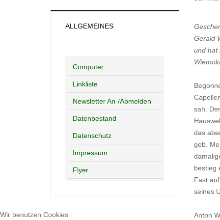
ALLGEMEINES
Gescher 
Gerald W
und hat
Wiemolds
Computer
Linkliste
Begonnen
Capellen
Newsletter An-/Abmelden
sah. Der
Datenbestand
Hausweb
das aber
Datenschutz
geb. Mes
Impressum
damalig
bestieg 
Flyer
Fast auf
seines U
Wir benutzen Cookies
Anton Wi