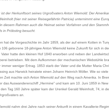
ist der Herkunftsort seines Urgroßvaters Anton Wiemold: Der Amerika
eimholt (hier mit seiner Reisegefährtin Patricia) unternimmt eine Eur
 in diesem Rahmen auch die Heimat seiner Vorfahren und den Stammh
 in Pröbsting besucht.
 hat die Vorgeschichte im Jahr 1859, als der auf einem Kotten in Tun
 106 geborene 18-jährigee Anton Wiemold keine Zukunft für sich in de
 Vater hatte den kleinen Hof 1840 erworben und neben der Landwirtsc
erei betrieben. Mit dem Aufkommen der mechanischen Webstühle bra
 immer weniger Ertrag. 1853 starb der Vater und die Mutter Maria Chri
sing aus Harwick heiratete einen Johann Heinrich Möller. Wie so viele 
en Zeit machte sich Anton Wiemold auf den Weg nach Amerika. In Bre
er das Auswandererschiff „Hermine" und kam am 10. Juni 1859 in New 
 den Tag 160 Jahre später kam der Urenkel Gerald Weimholt, 74, in d
rgroßvaters an.
emold nahm drei Jahre nach seiner Ankunft in einem Kavallerie-Regim