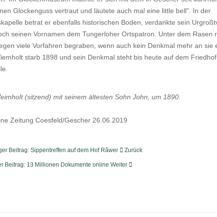
nen Glockenguss vertraut und läutete auch mal eine little bell". In der
kapelle betrat er ebenfalls historischen Boden, verdankte sein Urgroßt
och seinen Vornamen dem Tungerloher Ortspatron. Unter dem Rasen 
egen viele Vorfahren begraben, wenn auch kein Denkmal mehr an sie e
emholt starb 1898 und sein Denkmal steht bis heute auf dem Friedhof
le.
imholt (sitzend) mit seinem ältesten Sohn John, um 1890.
ine Zeitung Coesfeld/Gescher 26.06.2019
ger Beitrag: Sippentreffen auf dem Hof Rãwer
Zurück
r Beitrag: 13 Millionen Dokumente online
Weiter