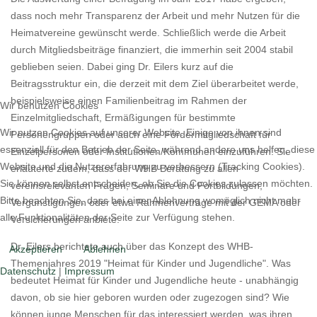
dass noch mehr Transparenz der Arbeit und mehr Nutzen für die
Heimatvereine gewünscht werde. Schließlich werde die Arbeit
durch Mitgliedsbeiträge finanziert, die immerhin seit 2004 stabil
geblieben seien. Dabei ging Dr. Eilers kurz auf die
Beitragsstruktur ein, die derzeit mit dem Ziel überarbeitet werde,
beispielsweise einen Familienbeitrag im Rahmen der
Wir benutzen Cookies
Einzelmitgliedschaft, Ermäßigungen für bestimmte
Wir nutzen Cookies auf unserer Website. Einige von ihnen sind
Personengruppen oder auch eine Fördermitgliedschaft für
essenziell für den Betrieb der Seite, während andere uns helfen, diese
Einzelpersonen oder Institutionen/Kommunen einzuführen. Sie
Website und die Nutzererfahrung zu verbessern (Tracking Cookies).
erläuterte zudem, dass der WHB Beratung zu allen
Sie können selbst entscheiden, ob Sie die Cookies zulassen möchten.
vereinsrelevanten Fragen, Seminare und Fortbildungen,
Bitte beachten Sie, dass bei einer Ablehnung womöglich nicht mehr
Vergünstigungen oder etwa Rahmenverträge mit der GEMA oder
alle Funktionalitäten der Seite zur Verfügung stehen.
Versicherungen anbiete.
Dr. Eilers berichtete auch über das Konzept des WHB-
Akzeptieren
Ablehnen
Themenjahres 2019 "Heimat für Kinder und Jugendliche". Was
Datenschutz
|
Impressum
bedeutet Heimat für Kinder und Jugendliche heute - unabhängig
davon, ob sie hier geboren wurden oder zugezogen sind? Wie
können junge Menschen für das interessiert werden, was ihren