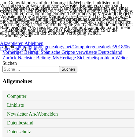
im Genwiki oder auf der Onomastik-Webseite Linklisten mit
Wir nutzen Cookies auf unserer Website. Einige von ihnen sind
verschiedenen Anbietern von Namenverbreitungskarten aus einer
essenziell für den Betrieb der Seite, während andere uns helfen, diese
Vielzahl von Ländern angeboten. Die früher von Verwandt.de (jetzt
Website und die Nutzererfahrung zu verbessern (Tracking Cookies).
MyHeritage) bekannten Namensverbreitungskarten werden nicht
Sie können selbst entscheiden, ob Sie die Cookies zulassen möchten.
mehr angezeigt, leider auch die Seite von Gen-evolu.de, bei der das
Bitte beachten Sie, dass bei einer Ablehnung womöglich nicht mehr
Telefonbuch von 1998 und das Reichstelefonbuch 1942 die
alle Funktionalitäten der Seite zur Verfügung stehen.
Grundlage war.
Akzeptieren
Ablehnen
Quelle:
http://wiki-de.genealogy.net/Computergenealogie/2018/06
Datenschutz
|
Impressum
Vorheriger Beitrag: Spanische Grippe verwüstete Deutschland
Zurück
Nächster Beitrag: MyHeritage Sicherheitsproblem
Weiter
Suchen
Suchen
Allgemeines
Computer
Linkliste
Newsletter An-/Abmelden
Datenbestand
Datenschutz