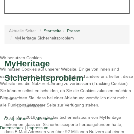
Aktuelle Seite:
Startseite
Presse
MyHeritage Sicherheitsproblem
Wir benutzen Cookies
MyHeritage
Wir nutzen Cookies auf unserer Website. Einige von ihnen sind
Sicherheitsproblem
essenziell für den Betrieb der Seite, während andere uns helfen, diese
Website und die Nutzererfahrung zu verbessern (Tracking Cookies).
Sie können selbst entscheiden, ob Sie die Cookies zulassen möchten.
Bitte beachten Sie, dass bei einer Ablehnung womöglich nicht mehr
Details
alle Funktionalitäten der Seite zur Verfügung stehen.
10. Juni 2018
Am 4. Juni 2018 musste das Sicherheitsteam von MyHeritage
Akzeptieren
Ablehnen
bekennen, dass ein Sicherheitsexperte herausgefunden hatte,
Datenschutz
|
Impressum
dass E-Mail-Adressen von über 92 Millionen Nutzern auf einem