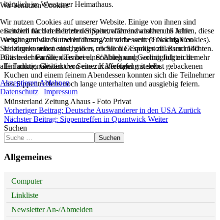
kürzlich im Wessumer Heimathaus.
Wir benutzen Cookies
Wir nutzen Cookies auf unserer Website. Einige von ihnen sind
essenziell für den Betrieb der Seite, während andere uns helfen, diese
Seitdem nach dem letzten Sippentreffen inzwischen 16 Jahre
Website und die Nutzererfahrung zu verbessern (Tracking Cookies).
vergangen waren und in dieser Zeit viele weitere Nachfahren
Sie können selbst entscheiden, ob Sie die Cookies zulassen möchten.
hinzugekommen sind, gab es reichlich Gesprägstoff. Rund 140
Bitte beachten Sie, dass bei einer Ablehnung womöglich nicht mehr
Gäste der Familien Tenbreul, Söbbing und Gerling folgten der
alle Funktionalitäten der Seite zur Verfügung stehen.
Einladung. Gestärkt von einer Kaffeetafel mit selbst gebackenen
Kuchen und einem feinem Abendessen konnten sich die Teilnehmer
Akzeptieren
Ablehnen
des Sippentreffens noch lange unterhalten und ausgiebig feiern.
Datenschutz
|
Impressum
Münsterland Zeitung Ahaus - Foto Privat
Vorheriger Beitrag: Deutsche Auswanderer in den USA
Zurück
Nächster Beitrag: Sippentreffen in Quantwick
Weiter
Suchen
Suchen
Allgemeines
Computer
Linkliste
Newsletter An-/Abmelden