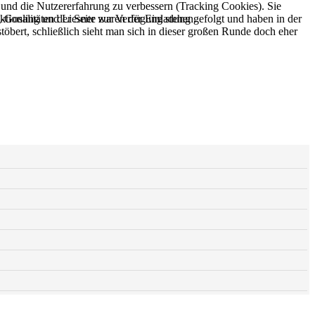
e und die Nutzererfahrung zu verbessern (Tracking Cookies). Sie
tionalitäten der Seite zur Verfügung stehen.
Gosling und Liesner waren der Einladung gefolgt und haben in der
öbert, schließlich sieht man sich in dieser großen Runde doch eher