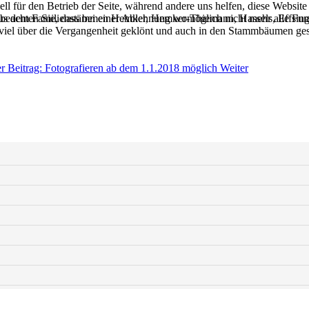
ell für den Betrieb der Seite, während andere uns helfen, diese Websit
 beachten Sie, dass bei einer Ablehnung womöglich nicht mehr alle Funk
 aus dem Familienstämmen Hemker, Hemker-Thiemann, Hassels, Effsing-
 viel über die Vergangenheit geklönt und auch in den Stammbäumen gest
r Beitrag: Fotografieren ab dem 1.1.2018 möglich
Weiter