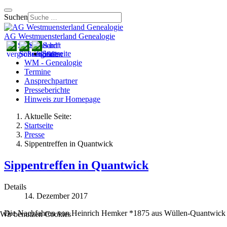
Suchen
AG Westmuensterland Genealogie
Startseite
WM - Genealogie
Termine
Ansprechpartner
Presseberichte
Hinweis zur Homepage
Aktuelle Seite:
Startseite
Presse
Sippentreffen in Quantwick
Sippentreffen in Quantwick
Details
14. Dezember 2017
Die Nachfahren von Heinrich Hemker *1875 aus Wüllen-Quantwick 
Wir benutzen Cookies