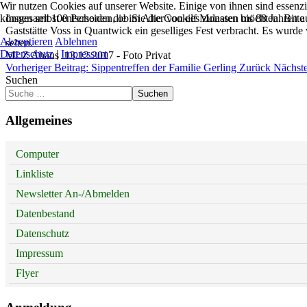
Wir nutzen Cookies auf unserer Website. Einige von ihnen sind essenzi
können selbst entscheiden, ob Sie die Cookies zulassen möchten. Bitte
Insgesamt 100 Personen die im Alter von elf Monaten bis 88 Jahren
Gaststätte Voss in Quantwick ein geselliges Fest verbracht. Es wurde
Akzeptieren
Ablehnen
selten.
Datenschutz
|
Impressum
MLZ Ahaus 13.12.2017 - Foto Privat
Vorheriger Beitrag: Sippentreffen der Familie Gerling
Zurück
Nächste
Suchen
Suchen
Allgemeines
Computer
Linkliste
Newsletter An-/Abmelden
Datenbestand
Datenschutz
Impressum
Flyer