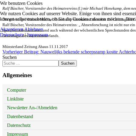
Wir benutzen Cookies
Ralf Büscher, Vorsitzender des Heimatvereins (l.) mir Michael Honekamp, dem neu
Wir nutzen Cookies auf unserer Website. Einige von ihnen sind essenzi
können selbst entscheiden, ob Sie die Cookies zulassen möchten. Bitte
Der gebürtige Ahauser Michael Honekamp übernimmt ab sofort die Leitung der Ge
Ralf Büscher, Vorsitzender des Heimatvereins: „ Ahnenforschung ist nicht nur e
Akzeptieren
Ablehnen
Sprechstunden anbieten und auch wáhrend der wõchentlichen Sprechstunden des He
Datenschutz
|
Impressum
Genealogie des Westmünsterlands.
Münsterland Zeitung Ahaus 11.11.2017
Vorheriger Beitrag: Nauwelijks bekende scheepsramp kostte Achterho
Suchen
Suchen
Allgemeines
Computer
Linkliste
Newsletter An-/Abmelden
Datenbestand
Datenschutz
Impressum