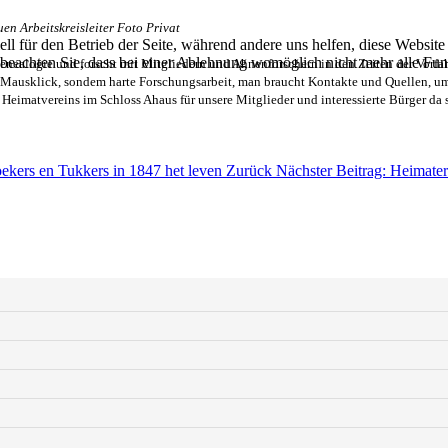
en Arbeitskreisleiter Foto Privat
ell für den Betrieb der Seite, während andere uns helfen, diese Websit
 beachten Sie, dass bei einer Ablehnung womöglich nicht mehr alle Funk
nealogie und forscht mit Mitgliedern und Ahnenforschern in den Zeiten der Vorfa
in Mausklick, sondem harte Forschungsarbeit, man braucht Kontakte und
Quellen, um
imatvereins im Schloss Ahaus für unsere Mitglieder und interessierte Bürger da s
ekers en Tukkers in 1847 het leven
Zurück
Nächster Beitrag: Heimate