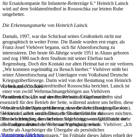
für Ersatzkompanie für Infanterie-Reiterzüge 6.“ Heinrich Lainck
wird auf dem Soldatenfriedhof in Rossoschka zur letzten Ruhe
umgebettet.
Die Erkennungsmarke von Heinrich Lainck.
Damals, 1997, war das Schicksal seines Großonkels nicht nur
geographisch in weiter Ferne. Die Bande wurden erst enger, als
Franz-Josef Viehöver begann, sich für Ahnenforschung zu
interessieren. Der heute 66-Jährige wurde 1951 in Ahaus geboren
und zog 1980 nach dem Studium mit seiner Ehefrau nach
Regensburg. Doch den Kontakt zur alten Heimat hat er nie verloren.
„Wir kommen regelmäßig zu Besuch hierher.“ Viehöver stößt bei
seiner Ahnenforschung auf Unterlagen vom Volksbund Deutsche
Kriegsgräberfürsorge. Darin wird von der Bestattung von Heinrich
Lainck auf dem Soldatenfriedhof Rossoschka berichtet. Lainck ist
Wir benutzen Cookies
einer von zwölf Wehrmachtsangehörigen aus Viehövers
Wir nutzen Cookies auf unserer Website. Einige von ihnen sind
Familienkreis. „Er war der Bruder meiner Großmutter.“
essenziell für den Betrieb der Seite, während andere uns helfen, diese
Website und die Nutzererfahrung zu verbessern (Tracking Cookies).
Aus den Unterlagen geht hervor, dass die Erkennungsmarke von
Sie können selbst entscheiden, ob Sie die Cookies zulassen möchten.
Heinrich Lainck an die Deutsche Dienststelle für die
Bitte beachten Sie, dass bei einer Ablehnung womöglich nicht mehr
Benachrichtigung der nächsten Angehörigen von Gefallenen der
alle Funktionalitäten der Seite zur Verfügung stehen.
ehemaligen deutschen Wehrmacht geschickt wurde. Viehöver: „Ich
durfte als Angehöriger die Übergabe als persönliches
Akzeptieren
Ablehnen
Erinnerungsstück beantragen.“ Im Frühjahr dieses Jahres erhielt der