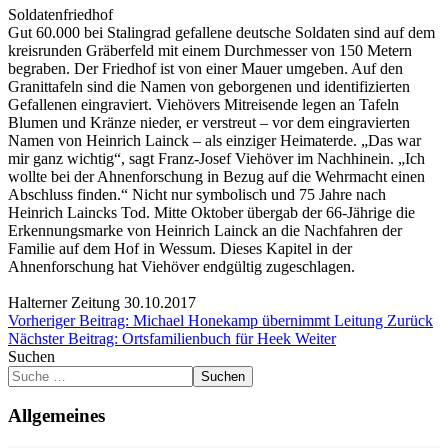
Soldatenfriedhof
Gut 60.000 bei Stalingrad gefallene deutsche Soldaten sind auf dem
kreisrunden Gräberfeld mit einem Durchmesser von 150 Metern
begraben. Der Friedhof ist von einer Mauer umgeben. Auf den
Granittafeln sind die Namen von geborgenen und identifizierten
Gefallenen eingraviert. Viehövers Mitreisende legen an Tafeln
Blumen und Kränze nieder, er verstreut – vor dem eingravierten
Namen von Heinrich Lainck – als einziger Heimaterde. „Das war
mir ganz wichtig“, sagt Franz-Josef Viehöver im Nachhinein. „Ich
wollte bei der Ahnenforschung in Bezug auf die Wehrmacht einen
Abschluss finden.“ Nicht nur symbolisch und 75 Jahre nach
Heinrich Laincks Tod. Mitte Oktober übergab der 66-Jährige die
Erkennungsmarke von Heinrich Lainck an die Nachfahren der
Familie auf dem Hof in Wessum. Dieses Kapitel in der
Ahnenforschung hat Viehöver endgültig zugeschlagen.
Halterner Zeitung 30.10.2017
Vorheriger Beitrag: Michael Honekamp übernimmt Leitung
Zurück
Nächster Beitrag: Ortsfamilienbuch für Heek
Weiter
Suchen
Suchen
Allgemeines