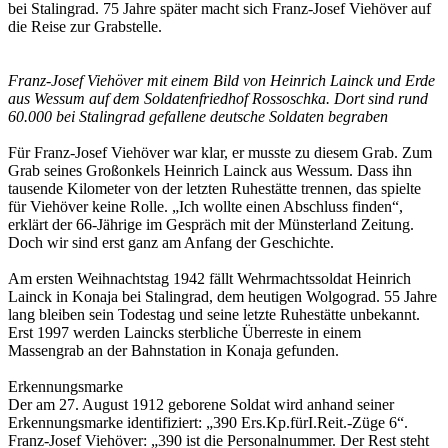
bei Stalingrad. 75 Jahre später macht sich Franz-Josef Viehöver auf
die Reise zur Grabstelle.
Franz-Josef Viehöver mit einem Bild von Heinrich Lainck und Erde
aus Wessum auf dem Soldatenfriedhof Rossoschka. Dort sind rund
60.000 bei Stalingrad gefallene deutsche Soldaten begraben
Für Franz-Josef Viehöver war klar, er musste zu diesem Grab. Zum
Grab seines Großonkels Heinrich Lainck aus Wessum. Dass ihn
tausende Kilometer von der letzten Ruhestätte trennen, das spielte
für Viehöver keine Rolle. „Ich wollte einen Abschluss finden“,
erklärt der 66-Jährige im Gespräch mit der Münsterland Zeitung.
Doch wir sind erst ganz am Anfang der Geschichte.
Am ersten Weihnachtstag 1942 fällt Wehrmachtssoldat Heinrich
Lainck in Konaja bei Stalingrad, dem heutigen Wolgograd. 55 Jahre
lang bleiben sein Todestag und seine letzte Ruhestätte unbekannt.
Erst 1997 werden Laincks sterbliche Überreste in einem
Massengrab an der Bahnstation in Konaja gefunden.
Erkennungsmarke
Der am 27. August 1912 geborene Soldat wird anhand seiner
Erkennungsmarke identifiziert: „390 Ers.Kp.fürI.Reit.-Züge 6“.
Franz-Josef Viehöver: „390 ist die Personalnummer. Der Rest steht