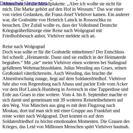
Datenschutz
|
Impressum
Ahnenforscher die Metallplakette. „Aber ich wollte sie nicht für
mich. Die Marke gehört auf den Hof in Wessum.“ Das war einer
von vielen Gedanken, die Franz-Josef Viehöver kamen. Ein anderer
war, die Grabstätte von Heinrich Lainck in Rossoschka zu
besuchen. Der Zufall wollte es, dass der Volksbund Deutsche
Kriegsgräberfürsorge eine Reise nach Wolgograd mit
Friedhofsbesuch anbot. Viehöver meldete sich an.
Reise nach Wolgograd
Doch was sollte er für die Grabstelle mitnehmen? Der Entschluss
fiel schnell: „Heimaterde. Dann sind sie endlich in der Heimaterde
begraben.“ Mit „sie“ meint Viehöver einen weiteren bei Stalingrad
gefallenen Wehrmachtssoldaten. Julius Wessling aus Graes, seinen
Großonkel väterlicherseits. Auch Wessling, das brachte die
Ahnenforschung zutage, liegt auf dem Soldatenfriedhof. Viehöver
fuhr also von Regensburg nach Ahaus und packte Erde vom Acker
vor dem Hof Lainck-Humberg in Averesch in eine Tupperdose und
Erde aus Graes in eine weitere. Vom 4. bis 8. September machte er
sich damit und gemeinsam mit 39 weiteren Reiseteilnehmern auf
den Weg. Von München aus ging es mit dem Flugzeug nach
Moskau, dort traf man sich mit einer Gruppe aus Frankfurt und
reiste weiter nach Wolgograd. Dort kommt es auf dem
Soldatenfriedhof zu höchst emotionalen Momenten. Die Grauen des
Krieges, das Leid von Millionen Menschen spürt Viehöver hautnah.