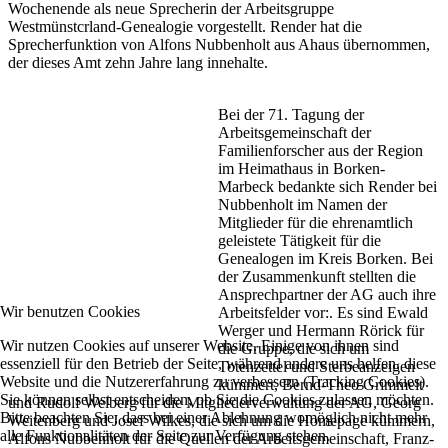
Wochenende als neue Sprecherin der Arbeitsgruppe
Westmünstcrland-Genealogie vorgestellt. Render hat die
Sprecherfunktion von Alfons Nubbenholt aus Ahaus übernommen,
der dieses Amt zehn Jahre lang innehalte.
Bei der 71. Tagung der
Arbeitsgemeinschaft der
Familienforscher aus der Region
im Heimathaus in Borken-
Marbeck bedankte sich Render bei
Nubbenholt im Namen der
Mitglieder für die ehrenamtlich
geleistete Tätigkeit für die
Genealogen im Kreis Borken. Bei
der Zusammenkunft stellten die
Ansprechpartner der AG auch ihre
Wir benutzen Cookies
Arbeitsfelder vor:. Es sind Ewald
Werger und Hermann Rörick für
Wir nutzen Cookies auf unserer Website. Einige von ihnen sind
die Gruppe, die sich um
essenziell für den Betrieb der Seite, während andere uns helfen, diese
Totenzettel und Sterbeanzeigen
Website und die Nutzererfahrung zu verbessern (Tracking Cookies).
kümmert, Bernd-Theo Grimmelt
Sie können selbst entscheiden, ob Sie die Cookies zulassen möchten.
und Rudolf Welberg für die Mitgliederverwaltung der AG, Georg
Bitte beachten Sie, dass bei einer Ablehnung womöglich nicht mehr
Weitenberg und Josef Wilkes, die sich um die Homepage kümmern,
alle Funktionalitäten der Seite zur Verfügung stehen.
Alfons Nubbenholt für die Quellen der Arbeitsgemeinschaft, Franz-