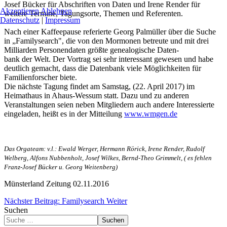
Josef Bücker für Abschriften von Daten und Irene Render für
Akzeptieren
Ablehnen
weitere Termine, Tagungsorte, Themen und Referenten.
Datenschutz
|
Impressum
Nach einer Kaffeepause referierte Georg Palmüller über die Suche
in „Familysearch", die von den Mormonen betreute und mit drei
Milliarden Personendaten größte genealogische Daten-
bank der Welt. Der Vortrag sei sehr interessant gewesen und habe
deutlich gemacht, dass die Datenbank viele Möglichkeiten für
Familienforscher biete.
Die nächste Tagung findet am Samstag, (22. April 2017) im
Heimathaus in Ahaus-Wessum statt. Dazu und zu anderen
Veranstaltungen seien neben Mitgliedern auch andere Interessierte
eingeladen, heißt es in der Mitteilung
www.wmgen.de
Das Orgateam: v.l.: Ewald Werger, Hermann Rörick, Irene Render, Rudolf
Welberg, Alfons Nubbenholt, Josef Wilkes, Bernd-Theo Grimmelt, ( es fehlen
Franz-Josef Bücker u. Georg Weitenberg)
Münsterland Zeitung 02.11.2016
Nächster Beitrag: Familysearch
Weiter
Suchen
Suchen