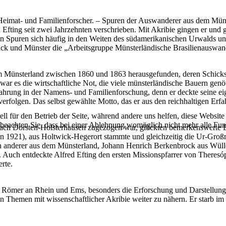
imat- und Familienforscher. – Spuren der Auswanderer aus dem Münste
 Efting seit zwei Jahrzehnten verschrieben. Mit Akribie gingen er und
en Spuren sich häufig in den Weiten des südamerikanischen Urwalds u
wick und Münster die „Arbeitsgruppe Münsterländische Brasilienauswan
Münsterland zwischen 1860 und 1863 herausgefunden, deren Schicksal
 es die wirtschaftliche Not, die viele münsterländische Bauern genötigt
hrung in der Namens- und Familienforschung, denn er deckte seine ei
olgen. Das selbst gewählte Motto, das er aus den reichhaltigen Erfahr
ell für den Betrieb der Seite, während andere uns helfen, diese Websit
 beachten Sie, dass bei einer Ablehnung womöglich nicht mehr alle Funk
ch Dorsten-Holsterhausen zugezogen war, glückten bemerkenswerte Entd
en 1921), aus Holtwick-Hegerort stammte und gleichzeitig die Ur-Großm
 anderer aus dem Münsterland, Johann Henrich Berkenbrock aus Wülle
 Auch entdeckte Alfred Efting den ersten Missionspfarrer von Theresóp
rte.
e Römer an Rhein und Ems, besonders die Erforschung und Darstellung
esen Themen mit wissenschaftlicher Akribie weiter zu nähern. Er starb 