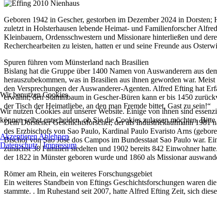
Geboren 1942 in Gescher, gestorben im Dezember 2024 in Dorsten; He
zuletzt in Holsterhausen lebende Heimat- und Familienforscher Alfred
Kleinbauern, Ordensschwestern und Missionare hinterließen und der
Recherchearbeiten zu leisten, hatten er und seine Freunde aus Oster
Spuren führen vom Münsterland nach Brasilien
Bislang hat die Gruppe über 1400 Namen von Auswanderern aus dem 
herauszubekommen, was in Brasilien aus ihnen geworden war. Meist war
den Versprechungen der Auswanderer-Agenten. Alfred Efting hat Erfa
Wir benutzen Cookies
erwähnt; den Stammbaum in Gescher-Büren kann er bis 1450 zurückverf
der Tisch der Heimatliebe, an den man Fremde bittet, Gast zu sein!“
Wir nutzen Cookies auf unserer Website. Einige von ihnen sind essenzi
können selbst entscheiden, ob Sie die Cookies zulassen möchten. Bitte
Dem Dorstener Geschichtsforscher, der als Industriekaufmann 1981 na
des Erzbischofs von Sao Paulo, Kardinal Paulo Evaristo Arns (gebor
Akzeptieren
Ablehnen
Bischof von Sao José dos Campos im Bundesstaat Sao Paulo war. Ein
Datenschutz
|
Impressum
zunächst 38 Familien siedelten und 1902 bereits 842 Einwohner hatte.
der 1822 in Münster geboren wurde und 1860 als Missionar auswande
Römer am Rhein, ein weiteres Forschungsgebiet
Ein weiteres Standbein von Eftings Geschichtsforschungen waren di
stammte. . Im Ruhestand seit 2007, hatte Alfred Efting Zeit, sich di