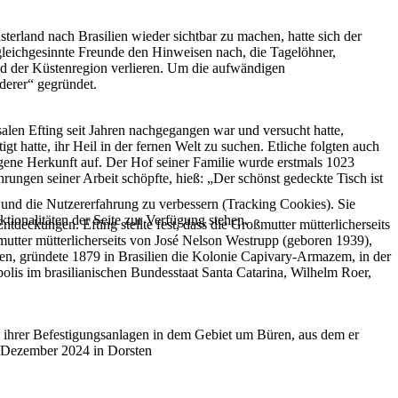
rland nach Brasilien wieder sichtbar zu machen, hatte sich der
 gleichgesinnte Freunde den Hinweisen nach, die Tagelöhner,
nd der Küstenregion verlieren. Um die aufwändigen
derer“ gegründet.
en Efting seit Jahren nachgegangen war und versucht hatte,
 hatte, ihr Heil in der fernen Welt zu suchen. Etliche folgten auch
gene Herkunft auf. Der Hof seiner Familie wurde erstmals 1023
ungen seiner Arbeit schöpfte, hieß: „Der schönst gedeckte Tisch ist
e und die Nutzererfahrung zu verbessern (Tracking Cookies). Sie
tionalitäten der Seite zur Verfügung stehen.
eckungen. Efting stellte fest, dass die Großmutter mütterlicherseits
utter mütterlicherseits von José Nelson Westrupp (geboren 1939),
n, gründete 1879 in Brasilien die Kolonie Capivary-Armazem, in der
olis im brasilianischen Bundesstaat Santa Catarina, Wilhelm Roer,
 ihrer Befestigungsanlagen in dem Gebiet um Büren, aus dem er
im Dezember 2024 in Dorsten