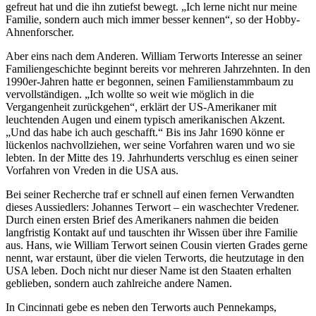
gefreut hat und die ihn zutiefst bewegt. „Ich lerne nicht nur meine
Familie, sondern auch mich immer besser kennen“, so der Hobby-
Ahnenforscher.
Aber eins nach dem Anderen. William Terworts Interesse an seiner
Familiengeschichte beginnt bereits vor mehreren Jahrzehnten. In den
1990er-Jahren hatte er begonnen, seinen Familienstammbaum zu
vervollständigen. „Ich wollte so weit wie möglich in die
Vergangenheit zurückgehen“, erklärt der US-Amerikaner mit
leuchtenden Augen und einem typisch amerikanischen Akzent.
„Und das habe ich auch geschafft.“ Bis ins Jahr 1690 könne er
lückenlos nachvollziehen, wer seine Vorfahren waren und wo sie
lebten. In der Mitte des 19. Jahrhunderts verschlug es einen seiner
Vorfahren von Vreden in die USA aus.
Bei seiner Recherche traf er schnell auf einen fernen Verwandten
dieses Aussiedlers: Johannes Terwort – ein waschechter Vredener.
Durch einen ersten Brief des Amerikaners nahmen die beiden
langfristig Kontakt auf und tauschten ihr Wissen über ihre Familie
aus. Hans, wie William Terwort seinen Cousin vierten Grades gerne
nennt, war erstaunt, über die vielen Terworts, die heutzutage in den
USA leben. Doch nicht nur dieser Name ist den Staaten erhalten
geblieben, sondern auch zahlreiche andere Namen.
In Cincinnati gebe es neben den Terworts auch Pennekamps,