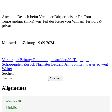
Auch ein Besuch beim Vredener Bürgermeister Dr. Tom
Tenostendarp (links) war Teil der Reise von William Terwort.©
privat
Münsterland-Zeitung 19.09.2024
Vorheriger Beitrag: Enthüllungen auf der 80. Tagung in
Schöppingen
Zurück
Nächster Beitrag: Am Sonntag war es so weit
Weiter
Suchen
Suchen
Allgemeines
Computer
Linkliste