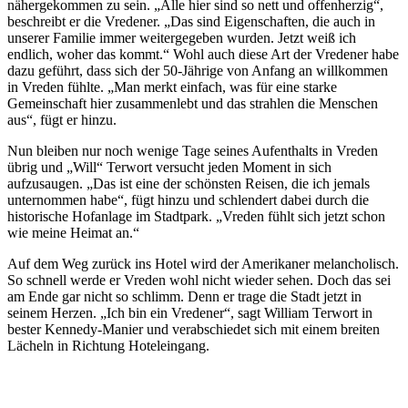
nähergekommen zu sein. „Alle hier sind so nett und offenherzig“,
beschreibt er die Vredener. „Das sind Eigenschaften, die auch in
unserer Familie immer weitergegeben wurden. Jetzt weiß ich
endlich, woher das kommt.“ Wohl auch diese Art der Vredener habe
dazu geführt, dass sich der 50-Jährige von Anfang an willkommen
in Vreden fühlte. „Man merkt einfach, was für eine starke
Gemeinschaft hier zusammenlebt und das strahlen die Menschen
aus“, fügt er hinzu.
Nun bleiben nur noch wenige Tage seines Aufenthalts in Vreden
übrig und „Will“ Terwort versucht jeden Moment in sich
aufzusaugen. „Das ist eine der schönsten Reisen, die ich jemals
unternommen habe“, fügt hinzu und schlendert dabei durch die
historische Hofanlage im Stadtpark. „Vreden fühlt sich jetzt schon
wie meine Heimat an.“
Auf dem Weg zurück ins Hotel wird der Amerikaner melancholisch.
So schnell werde er Vreden wohl nicht wieder sehen. Doch das sei
am Ende gar nicht so schlimm. Denn er trage die Stadt jetzt in
seinem Herzen. „Ich bin ein Vredener“, sagt William Terwort in
bester Kennedy-Manier und verabschiedet sich mit einem breiten
Lächeln in Richtung Hoteleingang.