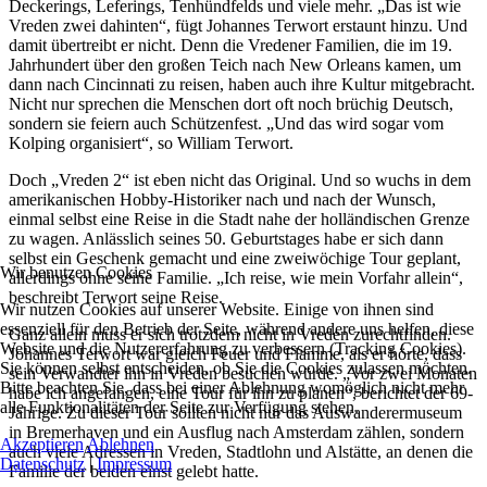
Deckerings, Leferings, Tenhündfelds und viele mehr. „Das ist wie
Vreden zwei dahinten“, fügt Johannes Terwort erstaunt hinzu. Und
damit übertreibt er nicht. Denn die Vredener Familien, die im 19.
Jahrhundert über den großen Teich nach New Orleans kamen, um
dann nach Cincinnati zu reisen, haben auch ihre Kultur mitgebracht.
Nicht nur sprechen die Menschen dort oft noch brüchig Deutsch,
sondern sie feiern auch Schützenfest. „Und das wird sogar vom
Kolping organisiert“, so William Terwort.
Doch „Vreden 2“ ist eben nicht das Original. Und so wuchs in dem
amerikanischen Hobby-Historiker nach und nach der Wunsch,
einmal selbst eine Reise in die Stadt nahe der holländischen Grenze
zu wagen. Anlässlich seines 50. Geburtstages habe er sich dann
selbst ein Geschenk gemacht und eine zweiwöchige Tour geplant,
Wir benutzen Cookies
allerdings ohne seine Familie. „Ich reise, wie mein Vorfahr allein“,
beschreibt Terwort seine Reise.
Wir nutzen Cookies auf unserer Website. Einige von ihnen sind
essenziell für den Betrieb der Seite, während andere uns helfen, diese
Ganz allein muss er sich trotzdem nicht in Vreden zurechtfinden.
Website und die Nutzererfahrung zu verbessern (Tracking Cookies).
Johannes Terwort war gleich Feuer und Flamme, als er hörte, dass
Sie können selbst entscheiden, ob Sie die Cookies zulassen möchten.
sein Verwandter ihn in Vreden besuchen würde. „Vor zwei Monaten
Bitte beachten Sie, dass bei einer Ablehnung womöglich nicht mehr
habe ich angefangen, eine Tour für ihn zu planen“, berichtet der 69-
alle Funktionalitäten der Seite zur Verfügung stehen.
Jährige. Zu dieser Tour sollten nicht nur das Auswanderermuseum
in Bremerhaven und ein Ausflug nach Amsterdam zählen, sondern
Akzeptieren
Ablehnen
auch viele Adressen in Vreden, Stadtlohn und Alstätte, an denen die
Datenschutz
|
Impressum
Familie der beiden einst gelebt hatte.