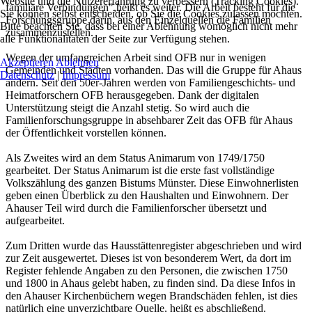
Website und die Nutzererfahrung zu verbessern (Tracking Cookies).
familiäre Verbindungen",heißt es weiter. Die Arbeit besteht für die
Sie können selbst entscheiden, ob Sie die Cookies zulassen möchten.
Forschungsgruppe darin, aus den Einzelquellen die Familien
Bitte beachten Sie, dass bei einer Ablehnung womöglich nicht mehr
zusammenzustellen.
alle Funktionalitäten der Seite zur Verfügung stehen.
Wegen der umfangreichen Arbeit sind OFB nur in wenigen
Akzeptieren
Ablehnen
Gemeinden und Städten vorhanden. Das will die Gruppe für Ahaus
Datenschutz
|
Impressum
ändern. Seit den 50er-Jahren werden von Familiengeschichts- und
Heimatforschern OFB herausgegeben. Dank der digitalen
Unterstützung steigt die Anzahl stetig. So wird auch die
Familienforschungsgruppe in absehbarer Zeit das OFB für Ahaus
der Öffentlichkeit vorstellen können.
Als Zweites wird an dem Status Animarum von 1749/1750
gearbeitet. Der Status Animarum ist die erste fast vollständige
Volkszählung des ganzen Bistums Münster. Diese Einwohnerlisten
geben einen Überblick zu den Haushalten und Einwohnern. Der
Ahauser Teil wird durch die Familienforscher übersetzt und
aufgearbeitet.
Zum Dritten wurde das Hausstättenregister abgeschrieben und wird
zur Zeit ausgewertet. Dieses ist von besonderem Wert, da dort im
Register fehlende Angaben zu den Personen, die zwischen 1750
und 1800 in Ahaus gelebt haben, zu finden sind. Da diese Infos in
den Ahauser Kirchenbüchern wegen Brandschäden fehlen, ist dies
natürlich eine unverzichtbare Quelle, heißt es abschließend.