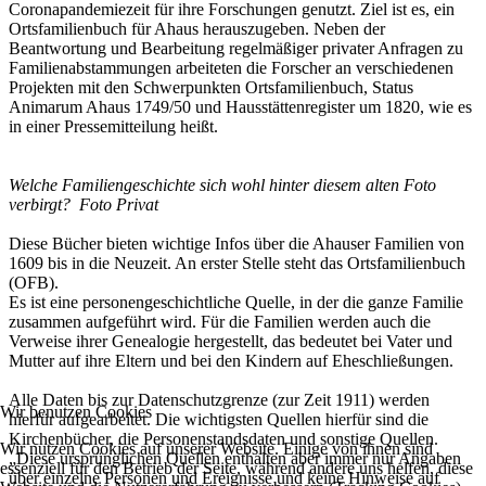
Coronapandemiezeit für ihre Forschungen genutzt. Ziel ist es, ein
Ortsfamilienbuch für Ahaus herauszugeben. Neben der
Beantwortung und Bearbeitung regelmäßiger privater Anfragen zu
Familienabstammungen arbeiteten die Forscher an verschiedenen
Projekten mit den Schwerpunkten Ortsfamilienbuch, Status
Animarum Ahaus 1749/50 und Hausstättenregister um 1820, wie es
in einer Pressemitteilung heißt.
Welche Familiengeschichte sich wohl hinter diesem alten Foto
verbirgt? Foto Privat
Diese Bücher bieten wichtige Infos über die Ahauser Familien von
1609 bis in die Neuzeit. An erster Stelle steht das Ortsfamilienbuch
(OFB).
Es ist eine personengeschichtliche Quelle, in der die ganze Familie
zusammen aufgeführt wird. Für die Familien werden auch die
Verweise ihrer Genealogie hergestellt, das bedeutet bei Vater und
Mutter auf ihre Eltern und bei den Kindern auf Eheschließungen.
Alle Daten bis zur Datenschutzgrenze (zur Zeit 1911) werden
Wir benutzen Cookies
hierfür aufgearbeitet. Die wichtigsten Quellen hierfür sind die
Kirchenbücher, die Personenstandsdaten und sonstige Quellen.
Wir nutzen Cookies auf unserer Website. Einige von ihnen sind
„Diese ursprünglichen Quellen enthalten aber immer nur Angaben
essenziell für den Betrieb der Seite, während andere uns helfen, diese
über einzelne Personen und Ereignisse und keine Hinweise auf