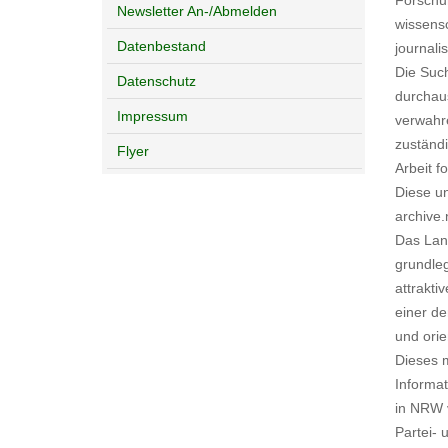
Newsletter An-/Abmelden
wissensc
Datenbestand
journali
Die Such
Datenschutz
durchaus
Impressum
verwahre
zuständi
Flyer
Arbeit f
Diese un
archive
Das Land
grundle
attrakti
einer de
und orie
Dieses m
Informat
in NRW v
Partei- 