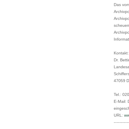
Das vom
Archivpo
Archivpo
scheuen.
Archivpo
Informat
Kontakt:
Dr. Bett
Landesa
Schiffer
47059 D
Tel.: 0
E-Mail:
eingesch
URL:
ww
----------