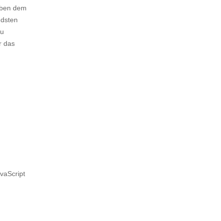
eben dem
ndsten
zu
r das
vaScript