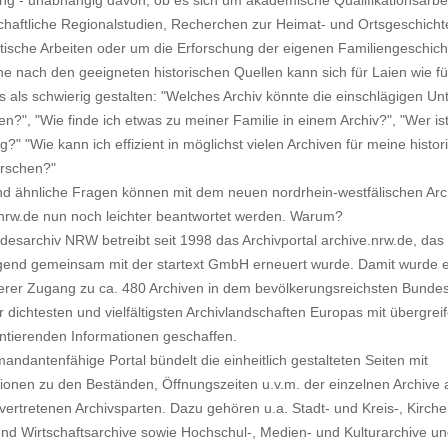
haftliche Regionalstudien, Recherchen zur Heimat- und Ortsgeschicht
stische Arbeiten oder um die Erforschung der eigenen Familiengeschich
e nach den geeigneten historischen Quellen kann sich für Laien wie für
 als schwierig gestalten: "Welches Archiv könnte die einschlägigen Un
n?", "Wie finde ich etwas zu meiner Familie in einem Archiv?", "Wer ist
g?" "Wie kann ich effizient in möglichst vielen Archiven für meine histor
orschen?"
d ähnliche Fragen können mit dem neuen nordrhein-westfälischen Arch
.nrw.de nun noch leichter beantwortet werden. Warum?
esarchiv NRW betreibt seit 1998 das Archivportal archive.nrw.de, das
gend gemeinsam mit der startext GmbH erneuert wurde. Damit wurde e
verer Zugang zu ca. 480 Archiven in dem bevölkerungsreichsten Bundes
r dichtesten und vielfältigsten Archivlandschaften Europas mit übergre
ntierenden Informationen geschaffen.
andantenfähige Portal bündelt die einheitlich gestalteten Seiten mit
ionen zu den Beständen, Öffnungszeiten u.v.m. der einzelnen Archive 
ertretenen Archivsparten. Dazu gehören u.a. Stadt- und Kreis-, Kirche
und Wirtschaftsarchive sowie Hochschul-, Medien- und Kulturarchive un