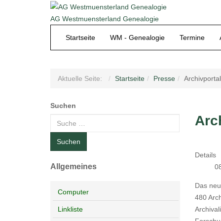
AG Westmuensterland Genealogie
Startseite
WM - Genealogie
Termine
Aktuelle Seite:
Startseite
Presse
Archivport
Suchen
Arc
Suchen
Details
Allgemeines
0
Das neue
Computer
480 Arc
Archival
Linkliste
Forschun