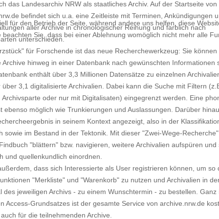
ich das Landesarchiv NRW als staatliches Archiv. Auf der Startseite von
nrw.de befindet sich u.a. eine Zeitleiste mit Terminen, Ankündigungen 
ell für den Betrieb der Seite, während andere uns helfen, diese Websi
ltungen aller Archive in chronologischer Reihung und farblich nach
 beachten Sie, dass bei einer Ablehnung womöglich nicht mehr alle Fun
arten unterschieden.
rzstück" für Forschende ist das neue Recherchewerkzeug: Sie können
e Archive hinweg in einer Datenbank nach gewünschten Informationen 
tenbank enthält über 3,3 Millionen Datensätze zu einzelnen Archivalie
 über 3,1 digitalisierte Archivalien. Dabei kann die Suche mit Filtern (z.
, Archivsparte oder nur mit Digitalisaten) eingegrenzt werden. Eine pho
st ebenso möglich wie Trunkierungen und Auslassungen. Darüber hinau
chercheergebnis in seinem Kontext angezeigt, also in der Klassifikatio
 sowie im Bestand in der Tektonik. Mit dieser "Zwei-Wege-Recherche
indbuch "blättern" bzw. navigieren, weitere Archivalien aufspüren und 
ch und quellenkundlich einordnen.
außerdem, dass sich Interessierte als User registrieren können, um so 
nktionen "Merkliste" und "Warenkorb" zu nutzen und Archivalien in de
 des jeweiligen Archivs - zu einem Wunschtermin - zu bestellen. Ganz
n Access-Grundsatzes ist der gesamte Service von archive.nrw.de kos
 auch für die teilnehmenden Archive.