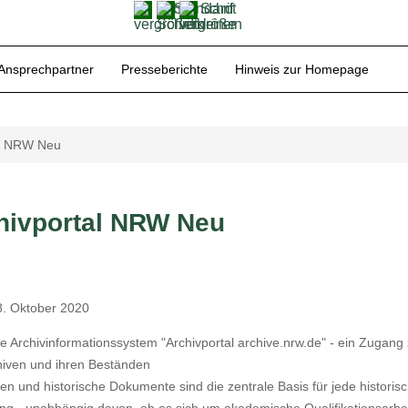
Ansprechpartner
Presseberichte
Hinweis zur Homepage
al NRW Neu
hivportal NRW Neu
8. Oktober 2020
 Archivinformationssystem "Archivportal archive.nrw.de" - ein Zugang 
hiven und ihren Beständen
ien und historische Dokumente sind die zentrale Basis für jede historis
g - unabhängig davon, ob es sich um akademische Qualifikationsarbei