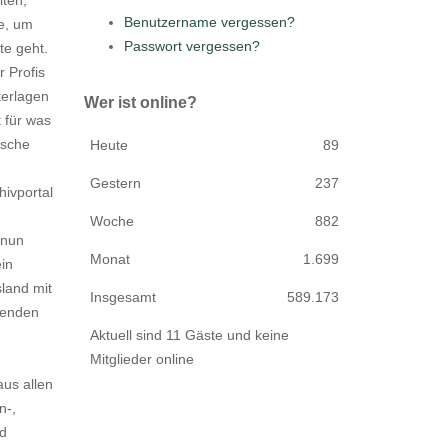
Benutzername vergessen?
e, um
Passwort vergessen?
te geht.
 Profis
terlagen
Wer ist online?
 für was
ische
Heute
89
Gestern
237
ivportal
Woche
882
 nun
Monat
1.699
in
land mit
Insgesamt
589.173
ifenden
Aktuell sind 11 Gäste und keine
Mitglieder online
aus allen
n-,
d