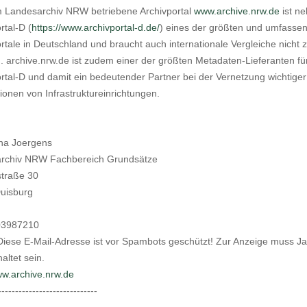
 Landesarchiv NRW betriebene Archivportal
www.archive.nrw.de
ist n
rtal-D (
https://www.archivportal-d.de/
) eines der größten und umfasse
rtale in Deutschland und braucht auch internationale Vergleiche nicht 
 archive.nrw.de ist zudem einer der größten Metadaten-Lieferanten fü
rtal-D und damit ein bedeutender Partner bei der Vernetzung wichtiger
ionen von Infrastruktureinrichtungen.
ina Joergens
rchiv NRW Fachbereich Grundsätze
straße 30
uisburg
203987210
Diese E-Mail-Adresse ist vor Spambots geschützt! Zur Anzeige muss Ja
altet sein.
w.archive.nrw.de
-----------------------------