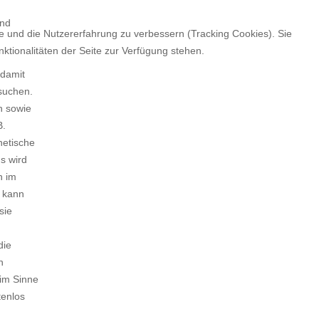
und
te und die Nutzererfahrung zu verbessern (Tracking Cookies). Sie
ktionalitäten der Seite zur Verfügung stehen.
 damit
suchen.
n sowie
B.
netische
s wird
n im
" kann
sie
die
n
 im Sinne
tenlos