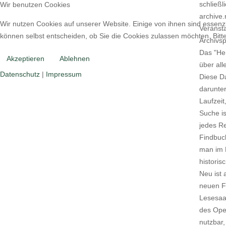
schließl
Wir benutzen Cookies
archive.
Wir nutzen Cookies auf unserer Website. Einige von ihnen sind essenzi
Veransta
können selbst entscheiden, ob Sie die Cookies zulassen möchten. Bitte
Archivsp
Das "He
Akzeptieren
Ablehnen
über all
Datenschutz
|
Impressum
Diese Da
darunter
Laufzeit
Suche i
jedes Re
Findbuch
man im F
historis
Neu ist 
neuen Fu
Lesesaal
des Ope
nutzbar,