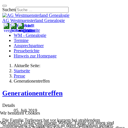
Suchen
AG Westmuensterland Genealogie
Startseite
WM - Genealogie
Termine
Ansprechpartner
Presseberichte
Hinweis zur Homepage
Aktuelle Seite:
Startseite
Presse
Generationentreffen
Generationentreffen
Details
05. Juli 2019
Wir benutzen Cookies
Die Familie Terliesner hat vor kurzem bei strahlendem
Wir nutzen Cookies auf unserer Website. Einige von ihnen sind
Sonnenschein ein Sippentreffen an deren Stammhaus gefeiert.
essenziell für den Betrieb der Seite, während andere uns helfen, diese