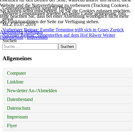
Website und die Nutzererfahrung zu verbessern (Tracking Cookies).
Generationentreffen sorgt für Freude
Sie können selbst entscheiden, ob Sie die Cookies zulassen möchten.
Mehrere Generationen feierten bei bester Laune gemeinsam. foto
Bitte beachten Sie, dass bei einer Ablehnung womöglich nicht mehr
privat
alle Funktionalitäten der Seite zur Verfügung stehen.
MLZ 05.07.2019
Vorheriger Beitrag: Familie Temming trifft sich in Graes
Zurück
Akzeptieren
Ablehnen
Nächster Beitrag: Sippentreffen auf dem Hof Rãwer
Weiter
Datenschutz
|
Impressum
Suchen
Suchen
Allgemeines
Computer
Linkliste
Newsletter An-/Abmelden
Datenbestand
Datenschutz
Impressum
Flyer