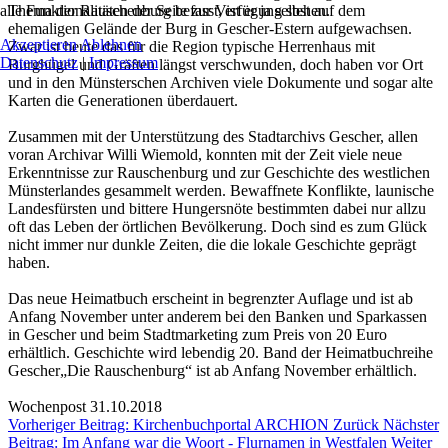
alle Funktionalitäten der Seite zur Verfügung stehen.
Thema der Rauschenburg befasst, ist er ja selbst auf dem
ehemaligen Gelände der Burg in Gescher-Estern aufgewachsen.
Akzeptieren
Ablehnen
Zwar ist heute das für die Region typische Herrenhaus mit
Datenschutz
|
Impressum
Burghügel und Gräften längst verschwunden, doch haben vor Ort
und in den Münsterschen Archiven viele Dokumente und sogar alte
Karten die Generationen überdauert.
Zusammen mit der Unterstützung des Stadtarchivs Gescher, allen
voran Archivar Willi Wiemold, konnten mit der Zeit viele neue
Erkenntnisse zur Rauschenburg und zur Geschichte des westlichen
Münsterlandes gesammelt werden. Bewaffnete Konflikte, launische
Landesfürsten und bittere Hungersnöte bestimmten dabei nur allzu
oft das Leben der örtlichen Bevölkerung. Doch sind es zum Glück
nicht immer nur dunkle Zeiten, die die lokale Geschichte geprägt
haben.
Das neue Heimatbuch erscheint in begrenzter Auflage und ist ab
Anfang November unter anderem bei den Banken und Sparkassen
in Gescher und beim Stadtmarketing zum Preis von 20 Euro
erhältlich. Geschichte wird lebendig 20. Band der Heimatbuchreihe
Gescher„Die Rauschenburg“ ist ab Anfang November erhältlich.
Wochenpost 31.10.2018
Vorheriger Beitrag: Kirchenbuchportal ARCHION
Zurück
Nächster
Beitrag: Im Anfang war die Woort - Flurnamen in Westfalen
Weiter