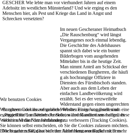
GESCHER Wie lebte man vor vierhundert Jahren auf einem
Adelssitz im westlichen Münsterland? Und wie erging es den
Menschen hier, als Pest und Kriege das Land in Angst und
Schrecken versetzten?
Im neuen Gescheraner Heimatbuch
„Die Rauschenburg“ wird längst
Vergangenes noch einmal lebendig.
Die Geschichte des Adelshauses
spannt sich dabei wie ein bunter
Bilderbogen vom ausgehenden
Mittelalter bis in die heutige Zeit.
Man nimmt Anteil am Schicksal der
verschiedenen Burgherren, die häufi
g als hochrangige Offiziere in
Diensten des Fürstbischofs standen.
Aber auch aus dem Leben der
einfachen Landbevölkerung wird
erzählt. Sei es der verzweifelte
Wir benutzen Cookies
Widerstand gegen einen ungerechten
Wir nutzen Cookies auf unserer Website. Einige von ihnen sind
Burgherrn oder das vergebliche Werben eines Junggesellen um eine
essenziell für den Betrieb der Seite, während andere uns helfen, diese
„Piggenbrut“, an kleinen Anekdoten und Randnotizen mangelt es
Website und die Nutzererfahrung zu verbessern (Tracking Cookies).
nicht im Verlauf der Jahrhunderte.
Sie können selbst entscheiden, ob Sie die Cookies zulassen möchten.
Bitte beachten Sie, dass bei einer Ablehnung womöglich nicht mehr
Nicht ganz zufällig hat sich der Autor Hermann Beeke mit dem