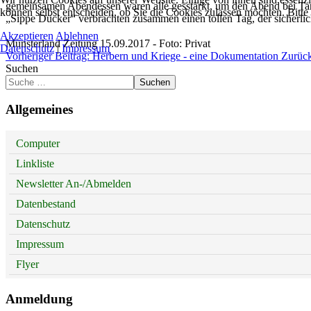
gemeinsamen Abendessen waren alle gesstärkt, um den Abend bei Tan
können selbst entscheiden, ob Sie die Cookies zulassen möchten. Bitte
„Sippe Dücker“ verbrachten zusammen einen tollen Tag, der sicherlic
Akzeptieren
Ablehnen
Münsterland Zeitung 15.09.2017 - Foto: Privat
Datenschutz
|
Impressum
Vorheriger Beitrag: Herbern und Kriege - eine Dokumentation
Zurüc
Suchen
Suchen
Allgemeines
Computer
Linkliste
Newsletter An-/Abmelden
Datenbestand
Datenschutz
Impressum
Flyer
Anmeldung