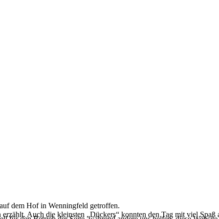
auf dem Hof in Wenningfeld getroffen.
n erzählt. Auch die kleinsten „Dückers“ konnten den Tag mit viel Spa
ell für den Betrieb der Seite, während andere uns helfen, diese Websit