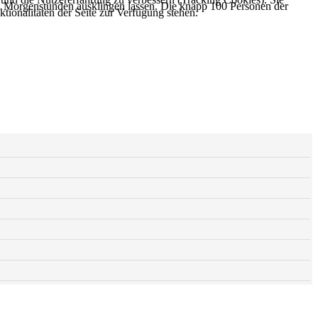
n Morgenstunden ausklingen lassen. Die knapp 100 Personen der
tionalitäten der Seite zur Verfügung stehen.