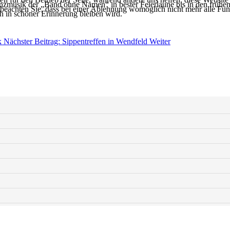
zmusik der „Band ohne Namen“ in bester Feierlaune bis in den frühe
 beachten Sie, dass bei einer Ablehnung womöglich nicht mehr alle Funk
h in schöner Erinnerung bleiben wird.
k
Nächster Beitrag: Sippentreffen in Wendfeld
Weiter