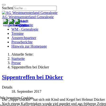
Suchen
AG Westmuensterland Genealogie
Startseite
WM - Genealogie
Termine
Ansprechpartner
Presseberichte
Hinweis zur Homepage
Aktuelle Seite:
Startseite
Presse
Sippentreffen bei Dücker
Sippentreffen bei Dücker
Details
18. September 2017
Wir benutzen Cookies
Die „Sippe Dücker“ hat sich mit Kind und Kegel bei Helmut Dücker 
Nach einem Kaffeetrinken wurde viel geredet und aus früheren Zeite
Wir nutzen Cookies auf unserer Website. Einige von ihnen sind essenzi