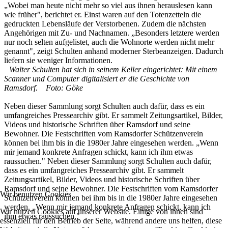
„Wobei man heute nicht mehr so viel aus ihnen herauslesen kann
wie früher", berichtet er. Einst waren auf den Totenzetteln die
gedruckten Lebensläufe der Verstorbenen. Zudem die nächsten
Angehörigen mit Zu- und Nachnamen. „Besonders letztere werden
nur noch selten aufgelistet, auch die Wohnorte werden nicht mehr
genannt", zeigt Schulten anhand moderner Sterbeanzeigen. Dadurch
liefern sie weniger Informationen.
Walter Schulten hat sich in seinem Keller eingerichtet: Mit einem
Scanner und Computer digitalisiert er die Geschichte von
Ramsdorf. Foto: Göke
Neben dieser Sammlung sorgt Schulten auch dafür, dass es ein
umfangreiches Pressearchiv gibt. Er sammelt Zeitungsartikel, Bilder,
Videos und historische Schriften über Ramsdorf und seine
Bewohner. Die Festschriften vom Ramsdorfer Schützenverein
können bei ihm bis in die 1980er Jahre eingesehen werden. „Wenn
mir jemand konkrete Anfragen schickt, kann ich ihm etwas
raussuchen." Neben dieser Sammlung sorgt Schulten auch dafür,
dass es ein umfangreiches Pressearchiv gibt. Er sammelt
Zeitungsartikel, Bilder, Videos und historische Schriften über
Ramsdorf und seine Bewohner. Die Festschriften vom Ramsdorfer
Wir benutzen Cookies
Schützenverein können bei ihm bis in die 1980er Jahre eingesehen
werden. „Wenn mir jemand konkrete Anfragen schickt, kann ich
Wir nutzen Cookies auf unserer Website. Einige von ihnen sind
ihm etwas raussuchen."
essenziell für den Betrieb der Seite, während andere uns helfen, diese