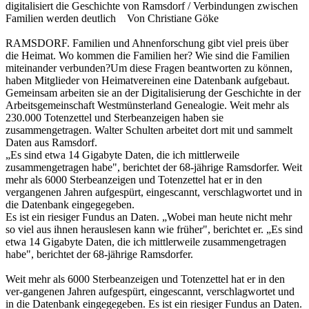
digitalisiert die Geschichte von Ramsdorf / Verbindungen zwischen
Familien werden deutlich Von Christiane Göke
RAMSDORF. Familien und Ahnenforschung gibt viel preis über
die Heimat. Wo kommen die Familien her? Wie sind die Familien
miteinander verbunden?Um diese Fragen beantworten zu können,
haben Mitglieder von Heimatvereinen eine Datenbank aufgebaut.
Gemeinsam arbeiten sie an der Digitalisierung der Geschichte in der
Arbeitsgemeinschaft Westmünsterland Genealogie. Weit mehr als
230.000 Totenzettel und Sterbeanzeigen haben sie
zusammengetragen. Walter Schulten arbeitet dort mit und sammelt
Daten aus Ramsdorf.
„Es sind etwa 14 Gigabyte Daten, die ich mittlerweile
zusammengetragen habe", berichtet der 68-jährige Ramsdorfer. Weit
mehr als 6000 Sterbeanzeigen und Totenzettel hat er in den
vergangenen Jahren aufgespürt, eingescannt, verschlagwortet und in
die Datenbank eingegegeben.
Es ist ein riesiger Fundus an Daten. „Wobei man heute nicht mehr
so viel aus ihnen herauslesen kann wie früher", berichtet er. „Es sind
etwa 14 Gigabyte Daten, die ich mittlerweile zusammengetragen
habe", berichtet der 68-jährige Ramsdorfer.
Weit mehr als 6000 Sterbeanzeigen und Totenzettel hat er in den
ver-gangenen Jahren aufgespürt, eingescannt, verschlagwortet und
in die Datenbank eingegegeben. Es ist ein riesiger Fundus an Daten.