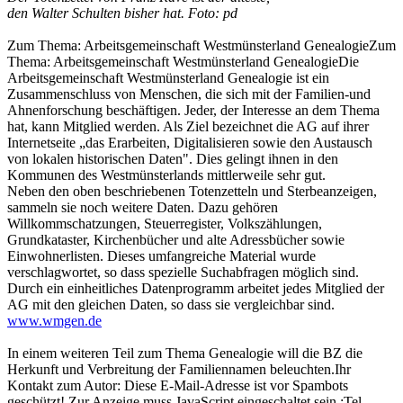
den Walter Schulten bisher hat. Foto: pd
Zum Thema: Arbeitsgemeinschaft Westmünsterland GenealogieZum
Thema: Arbeitsgemeinschaft Westmünsterland GenealogieDie
Arbeitsgemeinschaft Westmünsterland Genealogie ist ein
Zusammenschluss von Menschen, die sich mit der Familien-und
Ahnenforschung beschäftigen. Jeder, der Interesse an dem Thema
hat, kann Mitglied werden. Als Ziel bezeichnet die AG auf ihrer
Internetseite „das Erarbeiten, Digitalisieren sowie den Austausch
von lokalen historischen Daten". Dies gelingt ihnen in den
Kommunen des Westmünsterlands mittlerweile sehr gut.
Neben den oben beschriebenen Totenzetteln und Sterbeanzeigen,
sammeln sie noch weitere Daten. Dazu gehören
Willkommschatzungen, Steuerregister, Volkszählungen,
Grundkataster, Kirchenbücher und alte Adressbücher sowie
Einwohnerlisten. Dieses umfangreiche Material wurde
verschlagwortet, so dass spezielle Suchabfragen möglich sind.
Durch ein einheitliches Datenprogramm arbeitet jedes Mitglied der
AG mit den gleichen Daten, so dass sie vergleichbar sind.
www.wmgen.de
In einem weiteren Teil zum Thema Genealogie will die BZ die
Herkunft und Verbreitung der Familiennamen beleuchten.Ihr
Kontakt zum Autor:
Diese E-Mail-Adresse ist vor Spambots
geschützt! Zur Anzeige muss JavaScript eingeschaltet sein.
;Tel.