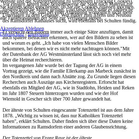
Website und die Nutzererfahrung zu verbessern (Tracking Cookies).
Vor einigen Jahren habe beispielsweise die Stadt nach Material zur
Sie können selbst entscheiden, ob Sie die Cookies zulassen möchten.
fürstbischöfliche Mühle gefragt. Und tatsächlich hatte er zahlreiche
Bitte beachten Sie, dass bei einer Ablehnung womöglich nicht mehr
Unterlagen zu dem Gebäude. Wer Bilder zum Abriss und Neubau
alle Funktionalitäten der Seite zur Verfügung stehen.
des Ramsdorfer Rathauses sucht, wird ebenfalls bei Schulten fündig.
Akzeptieren
Ablehnen
Er versucht den Bildern immer auch einige Sätze anzufügen, damit
Datenschutz
|
Impressum
auch spätere Betrachter erkennen, wer auf den Bildern zu sehen ist
und worum es geht. „Ich habe von vielen Menschen Bilder
bekommen, bei denen wir es nicht mehr nachtragen können."Mit
der Datenbank der AG Westmünsterland lässt sich noch viel mehr
über die Heimat recherchieren.
Im vergangenen Jahr wurde bei der Tagung der AG in einem
Vortrag gezeigt, wie die Familie Ellerkamp aus Marbeck zunächst in
den Nordkreis und dann nach Alstätte zog. Zu Grunde liegen diesen
Recherchen auch Auszüge aus Kirchenregistern. Erforscht hat
ebenfalls ein Mitglied der AG, wie in Stadtlohn, Heiden und Reken
im Jahr 1807 Steuern hinterzogen wurden und wie der Hof
Wiemold in Gescher sich über 700 Jahre gewandelt hat.
Der älteste von Schulten eingescannte Totenzettel ist aus dem Jahre
1878. „Wichtig zu wissen ist, dass nur Katholiken Totenzettel
haben", erklärt Schulten. Daher finden sich über diese Daten keine
Informationen zu Ramsdorfem einer anderen Glaubensrichtung.
Der Totenzettel von Franz Rave ist der älteste,