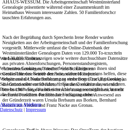
AHAUS-WESSUM. Die Arbeitsgemeinschaft Westmünsterland
Genealogie präsentierte während einer Zusammenkunft im
Heimathaus Wessum interessante Zahlen. 50 Familienforschcr
tauschten Erfahrungen aus.
Nach der Begrüßung durch Sprecherin Irene Render wurden
Neuigkeiten aus der Arbeitsgemeinschaft und der Familienforschung
vorgestellt. Mittlerweile umfasst die Online-Datenbank der
Westmünsterländer Genealogen Daten von 129.000 To-tcnzctteln
und 30.000 Sterbeanzeigen sowie weitere durchsuchbare Datensätze
Wir benutzen Cookies
aus privaten Ahnenforschungen, Personenstandsregistern,
Wir nutzen Cookies auf unserer Website. Einige von ihnen sind
Adressbucheinträgen, Friedhof- und Schülerlisten.
essenziell für den Betrieb der Seite, während andere uns helfen, diese
Großes Interesse wurde dem besonderen Höhepunkt
Website und die Nutzererfahrung zu verbessern (Tracking Cookies).
beigemessen. Ursula Brebaum zog einen Bogen zur „Erinnerung an
Sie können selbst entscheiden, ob Sie die Cookies zulassen möchten.
die Gründerzeit vor 50 Jahren". Spannend erzählte sie, wie sich
Bitte beachten Sie, dass bei einer Ablehnung womöglich nicht mehr
bereits 1967 einige Familien-forscher zusammenschlössen, um mit
alle Funktionalitäten der Seite zur Verfügung stehen.
weiteren Forschern Familiendaten auszutauschen. Anwesend aus
der Gründerzeit waren Ursula Brebaum aus Borken, Bernhard
Akzeptieren
Ablehnen
Robers aus Vreden und Franz Nacke aus Gronau.
Datenschutz
|
Impressum