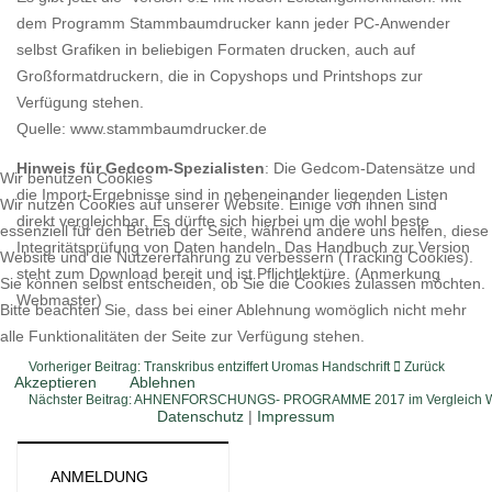
dem Programm Stammbaumdrucker kann jeder PC-Anwender
selbst Grafiken in beliebigen Formaten drucken, auch auf
Großformatdruckern, die in Copyshops und Printshops zur
Verfügung stehen.
Quelle: www.stammbaumdrucker.de
Hinweis für Gedcom-Spezialisten
: Die Gedcom-Datensätze und
Wir benutzen Cookies
die Import-Ergebnisse sind in nebeneinander liegenden Listen
Wir nutzen Cookies auf unserer Website. Einige von ihnen sind
direkt vergleichbar. Es dürfte sich hierbei um die wohl beste
essenziell für den Betrieb der Seite, während andere uns helfen, diese
Integritätsprüfung von Daten handeln. Das Handbuch zur Version
Website und die Nutzererfahrung zu verbessern (Tracking Cookies).
steht zum Download bereit und ist Pflichtlektüre. (Anmerkung
Sie können selbst entscheiden, ob Sie die Cookies zulassen möchten.
Webmaster)
Bitte beachten Sie, dass bei einer Ablehnung womöglich nicht mehr
alle Funktionalitäten der Seite zur Verfügung stehen.
Vorheriger Beitrag: Transkribus entziffert Uromas Handschrift
Zurück
Akzeptieren
Ablehnen
Nächster Beitrag: AHNENFORSCHUNGS- PROGRAMME 2017 im Vergleich
W
Datenschutz
|
Impressum
ANMELDUNG