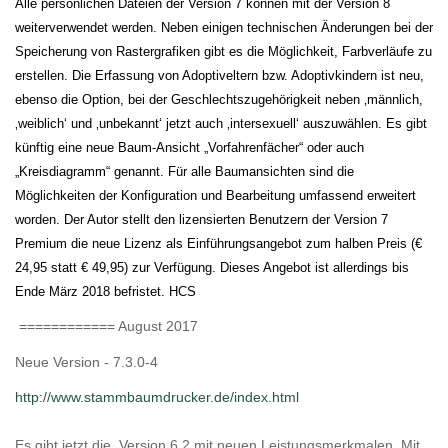
Alle persönlichen Dateien der Version 7 können mit der Version 8
weiterverwendet werden. Neben einigen technischen Änderungen bei der
Speicherung von Rastergrafiken gibt es die Möglichkeit, Farbverläufe zu
erstellen. Die Erfassung von Adoptiveltern bzw. Adoptivkindern ist neu,
ebenso die Option, bei der Geschlechtszugehörigkeit neben ‚männlich,
‚weiblich‘ und ‚unbekannt‘ jetzt auch ‚intersexuell‘ auszuwählen. Es gibt
künftig eine neue Baum-Ansicht „Vorfahrenfächer“ oder auch
„Kreisdiagramm“ genannt. Für alle Baumansichten sind die
Möglichkeiten der Konfiguration und Bearbeitung umfassend erweitert
worden. Der Autor stellt den lizensierten Benutzern der Version 7
Premium die neue Lizenz als Einführungsangebot zum halben Preis (€
24,95 statt € 49,95) zur Verfügung. Dieses Angebot ist allerdings bis
Ende März 2018 befristet. HCS
============ August 2017
Neue Version - 7.3.0-4
http://www.stammbaumdrucker.de/index.html
Es gibt jetzt die Version 6.2 mit neuen Leistungsmerkmalen. Mit