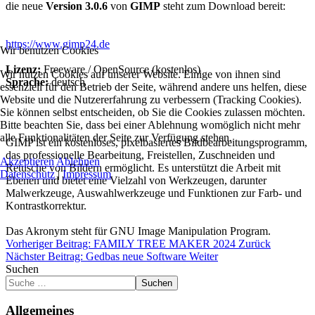
die neue
Version 3.0.6
von
GIMP
steht zum Download bereit:
https://www.gimp24.de
Wir benutzen Cookies
Lizenz:
Freeware / OpenSource (kostenlos)
Wir nutzen Cookies auf unserer Website. Einige von ihnen sind
Sprache:
deutsch
essenziell für den Betrieb der Seite, während andere uns helfen, diese
Website und die Nutzererfahrung zu verbessern (Tracking Cookies).
Sie können selbst entscheiden, ob Sie die Cookies zulassen möchten.
Bitte beachten Sie, dass bei einer Ablehnung womöglich nicht mehr
alle Funktionalitäten der Seite zur Verfügung stehen.
GIMP ist ein kostenloses, pixelbasiertes Bildbearbeitungsprogramm,
das professionelle Bearbeitung, Freistellen, Zuschneiden und
Akzeptieren
Ablehnen
Retusche von Bildern ermöglicht. Es unterstützt die Arbeit mit
Datenschutz
|
Impressum
Ebenen und bietet eine Vielzahl von Werkzeugen, darunter
Malwerkzeuge, Auswahlwerkzeuge und Funktionen zur Farb- und
Kontrastkorrektur.
Das Akronym steht für GNU Image Manipulation Program.
Vorheriger Beitrag: FAMILY TREE MAKER 2024
Zurück
Nächster Beitrag: Gedbas neue Software
Weiter
Suchen
Suchen
Allgemeines