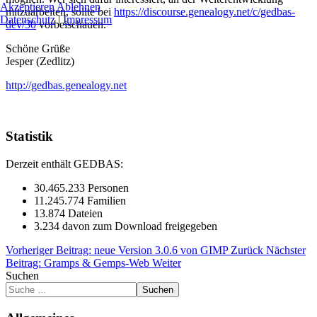
Akzeptieren
Ablehnen
mitzuarbeiten, sollte bei
https://discourse.genealogy.net/c/gedbas-
Datenschutz
|
Impressum
dev/30
vorbeischauen.
Schöne Grüße
Jesper (Zedlitz)
http://gedbas.genealogy.net
Statistik
Derzeit enthält GEDBAS:
30.465.233 Personen
11.245.774 Familien
13.874 Dateien
3.234 davon zum Download freigegeben
Vorheriger Beitrag: neue Version 3.0.6 von GIMP
Zurück
Nächster
Beitrag: Gramps & Gemps-Web
Weiter
Suchen
Suchen