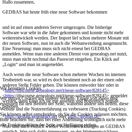
Hallo zusammen,
GEDBAS hat heute früh eine neue Software bekommen
und ist auf einen anderen Server umgezogen. Die bisherige
Software war sehr in die Jahre gekommen und konnte nicht mehr
weiterentwickelt werden. Der Import lief schon mehrere Monate mit
der neuen Software, nun ist auch die Webanwendung ausgetauscht.
Eine Neuerung: man muss sich nicht erneut bei GEDBAS
anmelden. Wenn man eine anderen Dienst von genealogy.net nutzt,
muss man nicht nochmal das Passwort eingeben. Ein Klick auf
„Login“ und man ist angemeldet.
Auch wenn die neue Software schon mehrere Wochen im internen
Testbetrieb war, so wird es doch bestimmt noch an der einen oder
anderen Stelle Fehler geben. Die können entweder hier oder in
Wir benutzen Cookies
<
https://discourse.genealogy.net/t/neue-software/828145>
<https
://discourse.genealogy.net/t/neue-software/828145> gemeldet
Wir nutzen Cookies auf unserer Website. Einige von ihnen sind
werden, dann kann ich sie mir ansehen und hoffentlich zeitnah
essenziell für den Betrieb der Seite, während andere uns helfen, diese
beheben.
Website und die Nutzererfahrung zu verbessern (Tracking Cookies).
Sie können selbst entscheiden, ob Sie die Cookies zulassen möchten.
<
https://gedbas.genealogy.net
oder
https://gedbas.de>
Bitte beachten Sie, dass bei einer Ablehnung womöglich nicht mehr
alle Funktionalitäten der Seite zur Verfügung stehen.
Nun sind auch endlich wieder Weiterentwicklungen an GEDBAS
möglich. Wer sich dafür interessiert, an der Weiterentwicklung