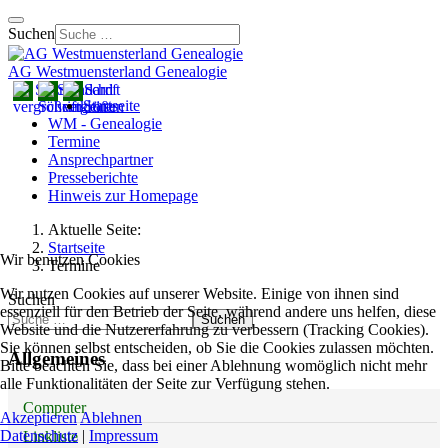
Suchen
AG Westmuensterland Genealogie
Startseite
WM - Genealogie
Termine
Ansprechpartner
Presseberichte
Hinweis zur Homepage
Aktuelle Seite:
Startseite
Wir benutzen Cookies
Termine
Wir nutzen Cookies auf unserer Website. Einige von ihnen sind
Suchen
essenziell für den Betrieb der Seite, während andere uns helfen, diese
Suchen
Website und die Nutzererfahrung zu verbessern (Tracking Cookies).
Sie können selbst entscheiden, ob Sie die Cookies zulassen möchten.
Allgemeines
Bitte beachten Sie, dass bei einer Ablehnung womöglich nicht mehr
alle Funktionalitäten der Seite zur Verfügung stehen.
Computer
Akzeptieren
Ablehnen
Datenschutz
|
Impressum
Linkliste