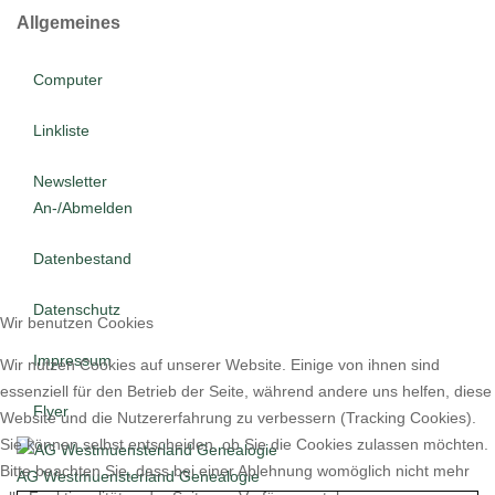
Allgemeines
Computer
Linkliste
Newsletter
An-/Abmelden
Datenbestand
Datenschutz
Wir benutzen Cookies
Impressum
Wir nutzen Cookies auf unserer Website. Einige von ihnen sind
essenziell für den Betrieb der Seite, während andere uns helfen, diese
Flyer
Website und die Nutzererfahrung zu verbessern (Tracking Cookies).
Sie können selbst entscheiden, ob Sie die Cookies zulassen möchten.
Bitte beachten Sie, dass bei einer Ablehnung womöglich nicht mehr
AG Westmuensterland Genealogie