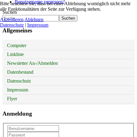
Benutzername vergessen?
Bitte beachten Sie, dass bei einer Ablehnung womöglich nicht mehr
alle Funktionalitäten der Seite zur Verfügung stehen.
Suchen
Suchen
Akzeptieren
Ablehnen
Datenschutz
|
Impressum
Allgemeines
Computer
Linkliste
Newsletter An-/Abmelden
Datenbestand
Datenschutz
Impressum
Flyer
Anmeldung