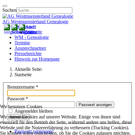
Suchen
AG Westmuensterland Genealogie
Startseite
WM - Genealogie
Termine
Ansprechpartner
Presseberichte
Hinweis zur Homepage
Aktuelle Seite:
Startseite
Benutzername
*
Passwort
*
Passwort anzeigen
Wir benutzen Cookies
Angemeldet bleiben
Wir nutzen Cookies auf unserer Website. Einige von ihnen sind
Anmelden
essenziell für den Betrieb der Seite, während andere uns helfen, diese
Website und die Nutzererfahrung zu verbessern (Tracking Cookies).
Passwort vergessen?
Sie können selbst entscheiden, ob Sie die Cookies zulassen möchten.