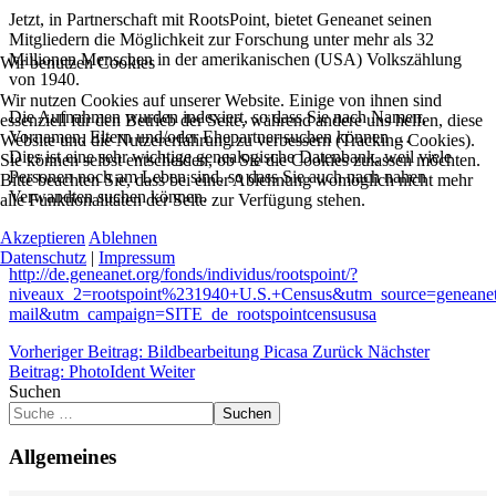
Jetzt, in Partnerschaft mit RootsPoint, bietet Geneanet seinen
Mitgliedern die Möglichkeit zur Forschung unter mehr als 32
Millionen Menschen in der amerikanischen (USA) Volkszählung
Wir benutzen Cookies
von 1940.
Wir nutzen Cookies auf unserer Website. Einige von ihnen sind
Die Aufnahmen wurden indexiert, so dass Sie nach Namen,
essenziell für den Betrieb der Seite, während andere uns helfen, diese
Vornamen, Eltern und/oder Ehepartner suchen können …
Website und die Nutzererfahrung zu verbessern (Tracking Cookies).
Dies ist eine sehr wichtige genealogische Datenbank, weil viele
Sie können selbst entscheiden, ob Sie die Cookies zulassen möchten.
Personen noch am Leben sind, so dass Sie auch nach nahen
Bitte beachten Sie, dass bei einer Ablehnung womöglich nicht mehr
Verwandten suchen können.
alle Funktionalitäten der Seite zur Verfügung stehen.
Akzeptieren
Ablehnen
Datenschutz
|
Impressum
http://de.geneanet.org/fonds/individus/rootspoint/?
niveaux_2=rootspoint%231940+U.S.+Census&utm_source=genean
mail&utm_campaign=SITE_de_rootspointcensususa
Vorheriger Beitrag: Bildbearbeitung Picasa
Zurück
Nächster
Beitrag: PhotoIdent
Weiter
Suchen
Suchen
Allgemeines