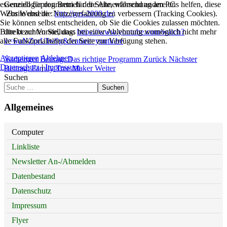
essenziell für den Betrieb der Seite, während andere uns helfen, diese
Genealogieprogramm für die Ahnenforschung am PC
Website und die Nutzererfahrung zu verbessern (Tracking Cookies).
Zur Webseite :
http://ges-2000.de/
Sie können selbst entscheiden, ob Sie die Cookies zulassen möchten.
Bitte beachten Sie, dass bei einer Ablehnung womöglich nicht mehr
direkt zur Vorstellung:
https://www.youtube.com/watch?
alle Funktionalitäten der Seite zur Verfügung stehen.
v=waNZprUIw9g&feature=youtu.be
Akzeptieren
Ablehnen
Vorheriger Beitrag: Das richtige Programm
Zurück
Nächster
Datenschutz
|
Impressum
Beitrag: Family Tree Maker
Weiter
Suchen
Suchen
Allgemeines
Computer
Linkliste
Newsletter An-/Abmelden
Datenbestand
Datenschutz
Impressum
Flyer