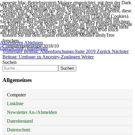
neueste Mac-Betriebssystem Mojave eingerichtet, mit dem der Dark
Wir nutzen Cookies auf unserer Website. Einige von ihnen sind
Mode statt der bisherigen weißen Benutzeroberfläche gewählt
essenziell für den Betrieb der Seite, während andere uns helfen, diese
werden kann. Neu ist auch, dass Sie Ihren Freunden und
Website und die Nutzererfahrung zu verbessern (Tracking Cookies).
Verwandten Ihren Stammbaum zur Verfügung stellen und mit
Sie können selbst entscheiden, ob Sie die Cookies zulassen möchten.
„CloudTree - Sync & Share“ zusammen an Ihrer Familiengeschichte
Bitte beachten Sie, dass bei einer Ablehnung womöglich nicht mehr
arbeiten können. Unterwegs am iPhone, iPad und iPod touch
alle Funktionalitäten der Seite zur Verfügung stehen.
können Sie mit dem separat erhältlichen MobileFamilyTree
forschen.
Akzeptieren
Ablehnen
Computergenealogie/2018/10
Datenschutz
|
Impressum
Vorheriger Beitrag: Ahnenforschungs-Suite 2019
Zurück
Nächster
Beitrag: Umfrage zu Ancestry-Zugängen
Weiter
Suchen
Suchen
Allgemeines
Computer
Linkliste
Newsletter An-/Abmelden
Datenbestand
Datenschutz