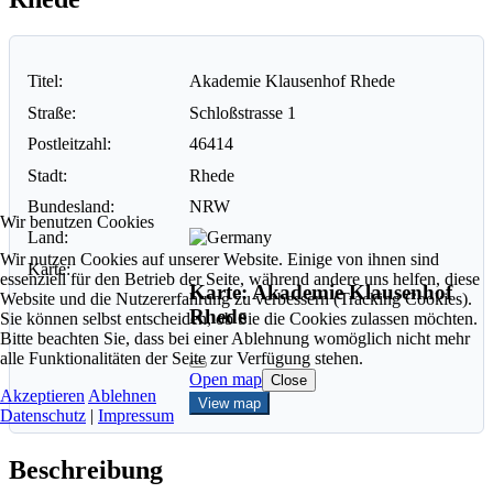
Titel:
Akademie Klausenhof Rhede
Straße:
Schloßstrasse 1
Postleitzahl:
46414
Stadt:
Rhede
Bundesland:
NRW
Wir benutzen Cookies
Land:
Wir nutzen Cookies auf unserer Website. Einige von ihnen sind
Karte:
essenziell für den Betrieb der Seite, während andere uns helfen, diese
Karte: Akademie Klausenhof
Website und die Nutzererfahrung zu verbessern (Tracking Cookies).
Rhede
Sie können selbst entscheiden, ob Sie die Cookies zulassen möchten.
Bitte beachten Sie, dass bei einer Ablehnung womöglich nicht mehr
alle Funktionalitäten der Seite zur Verfügung stehen.
Open map
Close
Akzeptieren
Ablehnen
View map
Datenschutz
|
Impressum
Beschreibung