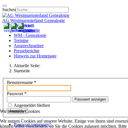
Suchen
AG Westmuensterland Genealogie
Startseite
WM - Genealogie
Termine
Ansprechpartner
Presseberichte
Hinweis zur Homepage
Aktuelle Seite:
Startseite
Benutzername
*
Passwort
*
Passwort anzeigen
Angemeldet bleiben
Wir benutzen Cookies
Anmelden
Wir nutzen Cookies auf unserer Website. Einige von ihnen sind essenzi
Passwort vergessen?
können selbst entscheiden, ob Sie die Cookies zulassen möchten. Bitte