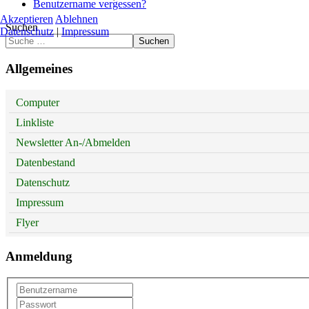
Benutzername vergessen?
Akzeptieren
Ablehnen
Suchen
Datenschutz
|
Impressum
Suchen
Allgemeines
Computer
Linkliste
Newsletter An-/Abmelden
Datenbestand
Datenschutz
Impressum
Flyer
Anmeldung