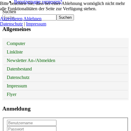
Benutzername vergessen?
Bitte beachten Sie, dass bei einer Ablehnung womöglich nicht mehr
alle Funktionalitäten der Seite zur Verfügung stehen.
Suchen
Suchen
Akzeptieren
Ablehnen
Datenschutz
|
Impressum
Allgemeines
Computer
Linkliste
Newsletter An-/Abmelden
Datenbestand
Datenschutz
Impressum
Flyer
Anmeldung