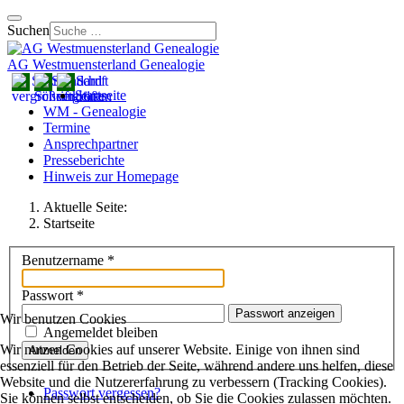
Suchen
AG Westmuensterland Genealogie
Startseite
WM - Genealogie
Termine
Ansprechpartner
Presseberichte
Hinweis zur Homepage
Aktuelle Seite:
Startseite
Benutzername
*
Passwort
*
Passwort anzeigen
Wir benutzen Cookies
Angemeldet bleiben
Wir nutzen Cookies auf unserer Website. Einige von ihnen sind
Anmelden
essenziell für den Betrieb der Seite, während andere uns helfen, diese
Website und die Nutzererfahrung zu verbessern (Tracking Cookies).
Passwort vergessen?
Sie können selbst entscheiden, ob Sie die Cookies zulassen möchten.