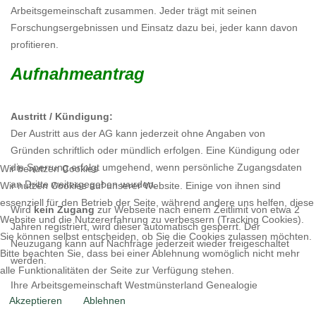
Arbeitsgemeinschaft zusammen. Jeder trägt mit seinen
Forschungsergebnissen und Einsatz dazu bei, jeder kann davon
profitieren.
Aufnahmeantrag
Austritt / Kündigung:
Der Austritt aus der AG kann jederzeit ohne Angaben von
Gründen schriftlich oder mündlich erfolgen. Eine Kündigung oder
die Sperrung erfolgt umgehend, wenn persönliche Zugangsdaten
Wir benutzen Cookies
an Dritte weitergegeben wurden.
Wir nutzen Cookies auf unserer Website. Einige von ihnen sind
essenziell für den Betrieb der Seite, während andere uns helfen, diese
Wird
kein Zugang
zur Webseite nach einem Zeitlimit von etwa 2
Website und die Nutzererfahrung zu verbessern (Tracking Cookies).
Jahren registriert, wird dieser automatisch gesperrt. Der
Sie können selbst entscheiden, ob Sie die Cookies zulassen möchten.
Neuzugang kann auf Nachfrage jederzeit wieder freigeschaltet
Bitte beachten Sie, dass bei einer Ablehnung womöglich nicht mehr
werden.
alle Funktionalitäten der Seite zur Verfügung stehen.
Ihre Arbeitsgemeinschaft Westmünsterland Genealogie
Akzeptieren
Ablehnen