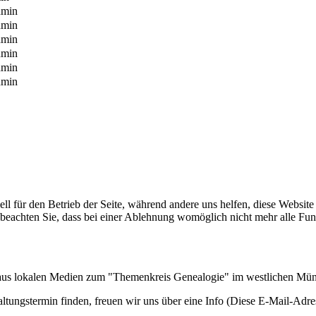
dmin
dmin
dmin
dmin
dmin
dmin
ell für den Betrieb der Seite, während andere uns helfen, diese Websit
 beachten Sie, dass bei einer Ablehnung womöglich nicht mehr alle Funk
n aus lokalen Medien zum "Themenkreis Genealogie" im westlichen Mü
ltungstermin finden, freuen wir uns über eine Info (
Diese E-Mail-Adres