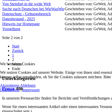
Von Steinfurt in die weite Welt
Geschrieben von: GeWeit, A
Suche nach Deutschen bei WieWasWie
Geschrieben von: GeWeit, A
Datenschutz - Geltungsbereich
Geschrieben von: GeWeit, A
Datenbestand - 2025
Geschrieben von: GeWeit, A
Hinweis zur Homepage
Geschrieben von: GeWeit, A
Vorstellung
Geschrieben von: GeWeit, A
Seite 2 von 2
Start
Zurück
1
2
Wir benutzen Cookies
Weiter
Ende
Wir nutzen Cookies auf unserer Website. Einige von ihnen sind essenzi
können selbst entscheiden, ob Sie die Cookies zulassen möchten. Bitte
Unterkategorien
Akzeptieren
Ablehnen
Presse
406
Datenschutz
|
Impressum
In unserem Pressearchiv finden Sie Berichte und Veröffentlichunge
Wenn Sie einen interessanten Artikel oder einen interessanten Veransta
eingeschaltet sein.
)