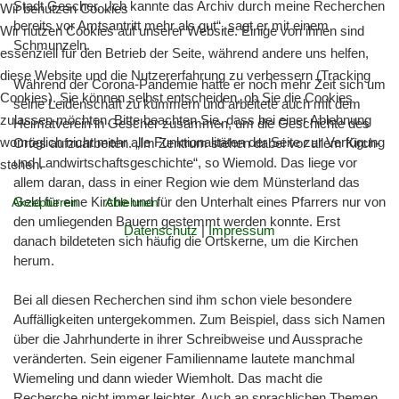
Stadt Gescher. „Ich kannte das Archiv durch meine Recherchen
Wir benutzen Cookies
bereits vor Amtsantritt mehr als gut“, sagt er mit einem
Wir nutzen Cookies auf unserer Website. Einige von ihnen sind
Schmunzeln.
essenziell für den Betrieb der Seite, während andere uns helfen,
diese Website und die Nutzererfahrung zu verbessern (Tracking
Während der Corona-Pandemie hatte er noch mehr Zeit sich um
Cookies). Sie können selbst entscheiden, ob Sie die Cookies
seine Leidenschaft zu kümmern und arbeitete auch mit dem
zulassen möchten. Bitte beachten Sie, dass bei einer Ablehnung
Heimatverein in Gescher zusammen, um die Geschichte des
womöglich nicht mehr alle Funktionalitäten der Seite zur Verfügung
Ortes aufzuarbeiten. „Im Zentrum stehen dabei vor allem Kirch-
und Landwirtschaftsgeschichte“, so Wiemold. Das liege vor
stehen.
allem daran, dass in einer Region wie dem Münsterland das
Geld für eine Kirche und für den Unterhalt eines Pfarrers nur von
Akzeptieren
Ablehnen
den umliegenden Bauern gestemmt werden konnte. Erst
Datenschutz
|
Impressum
danach bildeteten sich häufig die Ortskerne, um die Kirchen
herum.
Bei all diesen Recherchen sind ihm schon viele besondere
Auffälligkeiten untergekommen. Zum Beispiel, dass sich Namen
über die Jahrhunderte in ihrer Schreibweise und Aussprache
veränderten. Sein eigener Familienname lautete manchmal
Wiemeling und dann wieder Wiemholt. Das macht die
Recherche nicht immer leichter. Auch an sprachlichen Themen